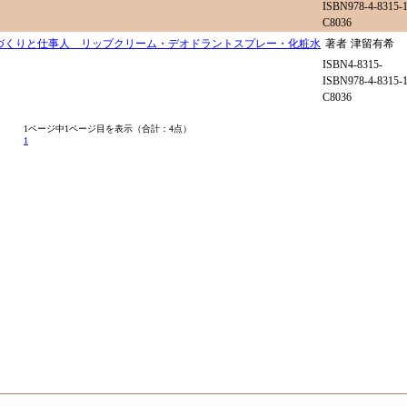
ISBN978-4-8315-1
C8036
づくりと仕事人 リップクリーム・デオドラントスプレー・化粧水
著者
津留有希
ISBN4-8315-
ISBN978-4-8315-1
C8036
1ページ中1ページ目を表示（合計：4点）
1