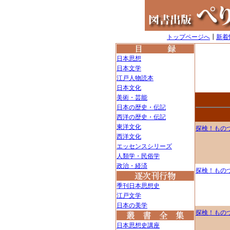
トップページへ
┃
新着
日本思想
日本文学
江戸人物読本
日本文化
美術・芸能
日本の歴史・伝記
西洋の歴史・伝記
東洋文化
探検！もの
西洋文化
エッセンスシリーズ
人類学・民俗学
政治・経済
探検！もの
季刊日本思想史
江戸文学
日本の美学
探検！もの
日本思想史講座