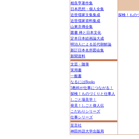
相良亨著作集
日本思想・個人全集
近世儒家文集集成
探検！もの
近世儒家資料集成
山東京傳全集
叢書 禅と日本文化
定本日本絵画論大成
明治人による近代朝鮮論
新訂日本名所図会集
新聞資料
文芸・随筆
実用書
一般書
なるにはBooks
5教科が仕事につながる！
探検！ものづくりと仕事人
しごと場見学！
発見！しごと偉人伝
こだわりシリーズ
仕事シリーズ
至言社
神田外語大学出版局