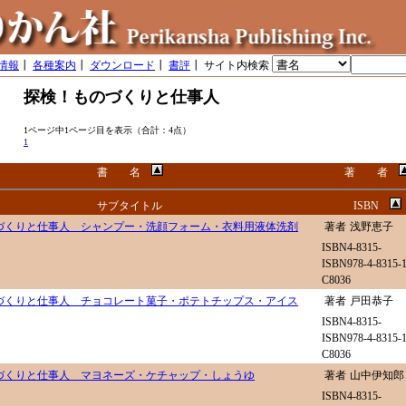
情報
┃
各種案内
┃
ダウンロード
┃
書評
┃ サイト内検索
探検！ものづくりと仕事人
1ページ中1ページ目を表示（合計：4点）
1
書 名
著 者
サブタイトル
ISBN
づくりと仕事人 シャンプー・洗顔フォーム・衣料用液体洗剤
著者
浅野恵子
ISBN4-8315-
ISBN978-4-8315-1
C8036
づくりと仕事人 チョコレート菓子・ポテトチップス・アイス
著者
戸田恭子
ISBN4-8315-
ISBN978-4-8315-1
C8036
づくりと仕事人 マヨネーズ・ケチャップ・しょうゆ
著者
山中伊知郎
ISBN4-8315-