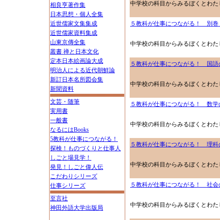
中学校の科目からみるぼくとわた
相良亨著作集
日本思想・個人全集
近世儒家文集集成
５教科が仕事につながる！ 別巻
近世儒家資料集成
山東京傳全集
中学校の科目からみるぼくとわた
叢書 禅と日本文化
定本日本絵画論大成
５教科が仕事につながる！ 国語
明治人による近代朝鮮論
新訂日本名所図会集
中学校の科目からみるぼくとわた
新聞資料
文芸・随筆
５教科が仕事につながる！ 数学
実用書
一般書
中学校の科目からみるぼくとわた
なるにはBooks
5教科が仕事につながる！
５教科が仕事につながる！ 理科
探検！ものづくりと仕事人
しごと場見学！
中学校の科目からみるぼくとわた
発見！しごと偉人伝
こだわりシリーズ
５教科が仕事につながる！ 社会
仕事シリーズ
至言社
中学校の科目からみるぼくとわた
神田外語大学出版局