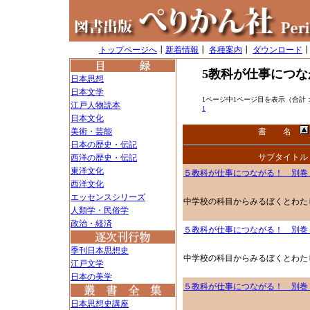
トップページへ
┃
新着情報
┃
各種案内
┃
ダウンロード
5教科が仕事につな
日本思想
日本文学
1ページ中1ページ目を表示（合計
江戸人物読本
1
日本文化
美術・芸能
書 名
日本の歴史・伝記
サブタイトル
西洋の歴史・伝記
東洋文化
５教科が仕事につながる！ 別巻
西洋文化
エッセンスシリーズ
中学校の科目からみるぼくとわた
人類学・民俗学
政治・経済
５教科が仕事につながる！ 別巻
季刊日本思想史
中学校の科目からみるぼくとわた
江戸文学
日本の美学
５教科が仕事につながる！ 別巻
日本思想史講座