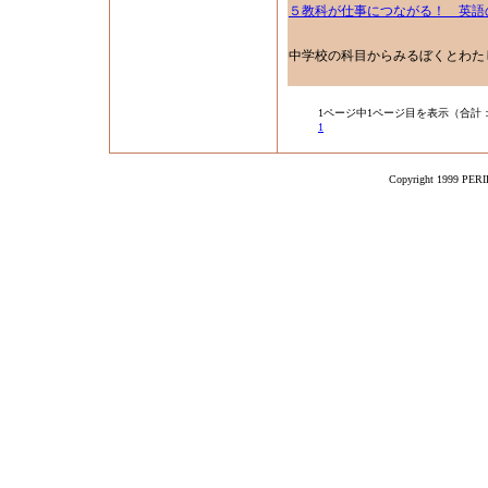
５教科が仕事につながる！ 英語
中学校の科目からみるぼくとわた
1ページ中1ページ目を表示（合計
1
Copyright 1999 PERIK