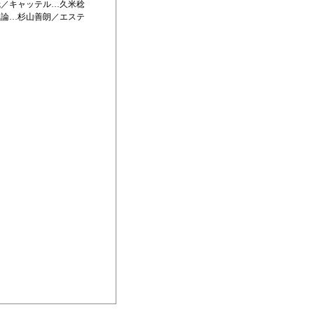
哉／キャッテル…久米稔
理論…杉山善朗／エステ