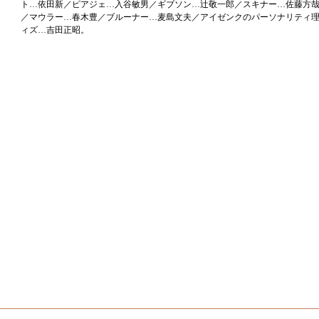
ト…依田新／ピアジェ…入谷敏男／ギブソン…辻敬一郎／スキナー…佐藤方
／マウラー…春木豊／ブルーナー…麦島文夫／アイゼンクのパーソナリティ
ィズ…吉田正昭。