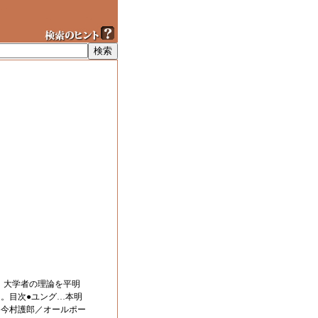
 大学者の理論を平明
。目次●ユング…本明
…今村護郎／オールポー