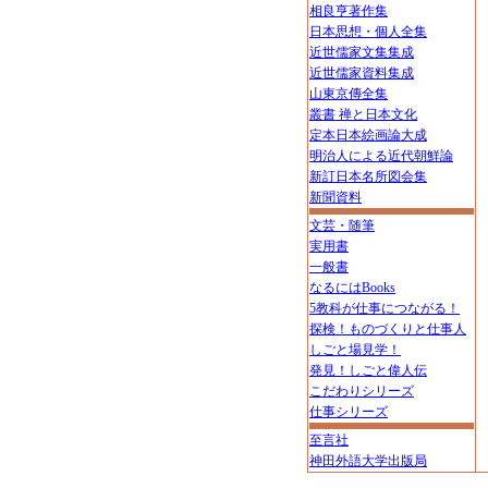
相良亨著作集
日本思想・個人全集
近世儒家文集集成
近世儒家資料集成
山東京傳全集
叢書 禅と日本文化
定本日本絵画論大成
明治人による近代朝鮮論
新訂日本名所図会集
新聞資料
文芸・随筆
実用書
一般書
なるにはBooks
5教科が仕事につながる！
探検！ものづくりと仕事人
しごと場見学！
発見！しごと偉人伝
こだわりシリーズ
仕事シリーズ
至言社
神田外語大学出版局