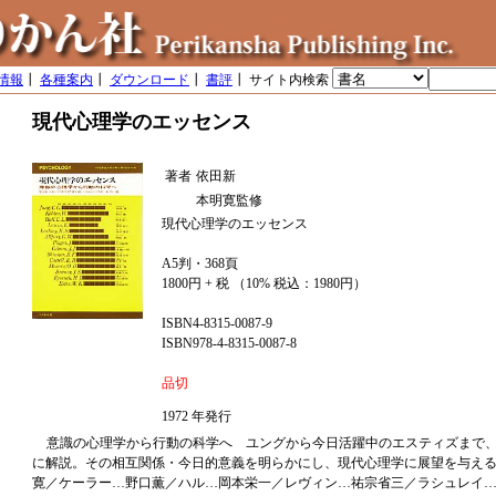
情報
┃
各種案内
┃
ダウンロード
┃
書評
┃ サイト内検索
現代心理学のエッセンス
著者
依田新
本明寛監修
現代心理学のエッセンス
A5判・368頁
1800円 + 税 （10% 税込：1980円）
ISBN4-8315-0087-9
ISBN978-4-8315-0087-8
品切
1972 年発行
意識の心理学から行動の科学へ ユングから今日活躍中のエスティズまで、
に解説。その相互関係・今日的意義を明らかにし、現代心理学に展望を与える
寛／ケーラー…野口薫／ハル…岡本栄一／レヴィン…祐宗省三／ラシュレイ