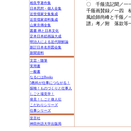
相良亨著作集
〇 千蔭流記聞／一
日本思想・個人全集
千蔭画賛録／一四 
近世儒家文集集成
風絵師尚峰と千蔭／
近世儒家資料集成
譜』考／附 落款等
山東京傳全集
叢書 禅と日本文化
定本日本絵画論大成
明治人による近代朝鮮論
新訂日本名所図会集
新聞資料
文芸・随筆
実用書
一般書
なるにはBooks
5教科が仕事につながる！
探検！ものづくりと仕事人
しごと場見学！
発見！しごと偉人伝
こだわりシリーズ
仕事シリーズ
至言社
神田外語大学出版局