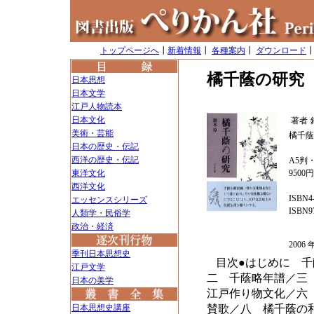
トップページへ
┃
新着情報
┃
各種案内
┃
ダウンロード
橘千蔭の研究
日本思想
日本文学
江戸人物読本
日本文化
著者
美術・芸能
橘千蔭
日本の歴史・伝記
西洋の歴史・伝記
A5判・
東洋文化
9500
西洋文化
ISBN4-
エッセンスシリーズ
ISBN97
人類学・民俗学
政治・経済
200
季刊日本思想史
目次●はじめに 
江戸文学
二 千蔭略年譜／三
日本の美学
江戸作り物文化／六
日本思想史講座
賛歌／八 橘千蔭の