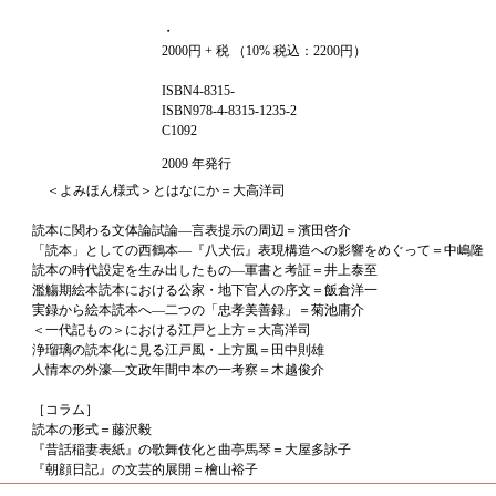
・
2000円 + 税 （10% 税込：2200円）
ISBN4-8315-
ISBN978-4-8315-1235-2
C1092
2009 年発行
＜よみほん様式＞とはなにか＝大高洋司
読本に関わる文体論試論―言表提示の周辺＝濱田啓介
「読本」としての西鶴本―『八犬伝』表現構造への影響をめぐって＝中嶋隆
読本の時代設定を生み出したもの―軍書と考証＝井上泰至
濫觴期絵本読本における公家・地下官人の序文＝飯倉洋一
実録から絵本読本へ―二つの「忠孝美善録」＝菊池庸介
＜一代記もの＞における江戸と上方＝大高洋司
浄瑠璃の読本化に見る江戸風・上方風＝田中則雄
人情本の外濠―文政年間中本の一考察＝木越俊介
［コラム］
読本の形式＝藤沢毅
『昔話稲妻表紙』の歌舞伎化と曲亭馬琴＝大屋多詠子
『朝顔日記』の文芸的展開＝檜山裕子