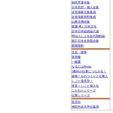
相良亨著作集
日本思想・個人全集
近世儒家文集集成
近世儒家資料集成
山東京傳全集
叢書 禅と日本文化
定本日本絵画論大成
明治人による近代朝鮮論
新訂日本名所図会集
新聞資料
文芸・随筆
実用書
一般書
なるにはBooks
5教科が仕事につながる！
探検！ものづくりと仕事人
しごと場見学！
発見！しごと偉人伝
こだわりシリーズ
仕事シリーズ
至言社
神田外語大学出版局