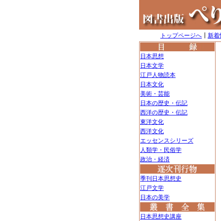
トップページへ
┃
新着
日本思想
日本文学
江戸人物読本
日本文化
美術・芸能
日本の歴史・伝記
西洋の歴史・伝記
東洋文化
西洋文化
エッセンスシリーズ
人類学・民俗学
政治・経済
季刊日本思想史
江戸文学
日本の美学
日本思想史講座