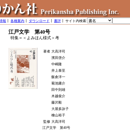
情報
┃
各種案内
┃
ダウンロード
┃
書評
┃ サイト内検索
江戸文学 第40号
特集＝＜よみほん様式＞考
著者
大高洋司
濱田啓介
中嶋隆
井上泰至
飯倉洋一
菊池庸介
田中則雄
木越俊介
藤沢毅
大屋多詠子
檜山裕子
監修
大高洋司
江戸文学 第40号