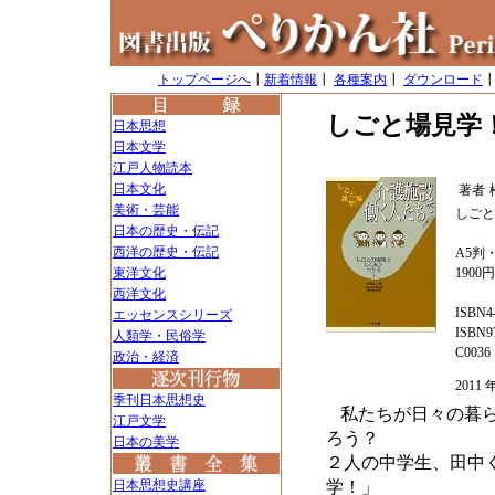
トップページへ
┃
新着情報
┃
各種案内
┃
ダウンロード
しごと場見学
日本思想
日本文学
江戸人物読本
日本文化
著者
美術・芸能
しごと
日本の歴史・伝記
西洋の歴史・伝記
A5判・
東洋文化
1900
西洋文化
ISBN4-
エッセンスシリーズ
ISBN97
人類学・民俗学
C0036
政治・経済
2011
季刊日本思想史
私たちが日々の暮
江戸文学
ろう？
日本の美学
２人の中学生、田中
日本思想史講座
学！」