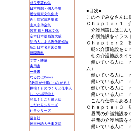
相良亨著作集
日本思想・個人全集
●目次●
近世儒家文集集成
この本でみなさんに
近世儒家資料集成
Ｃｈａｐｔｅｒ１ 
山東京傳全集
介護施設にはこんな
叢書 禅と日本文化
介護施設をイラス
定本日本絵画論大成
明治人による近代朝鮮論
Ｃｈａｐｔｅｒ２ 
新訂日本名所図会集
朝の介護施設をＣ
新聞資料
朝の介護施設をイラ
文芸・随筆
働いている人にＩｎ
実用書
ム）
一般書
働いている人にＩｎ
なるにはBooks
働いている人にＩｎ
5教科が仕事につながる！
働いている人にＩｎ
探検！ものづくりと仕事人
しごと場見学！
働いている人にＩｎ
発見！しごと偉人伝
こんな仕事もあるよ
こだわりシリーズ
Ｃｈａｐｔｅｒ３ 
仕事シリーズ
昼間の介護施設を
至言社
昼間の介護施設をイ
神田外語大学出版局
働いている人にＩｎ