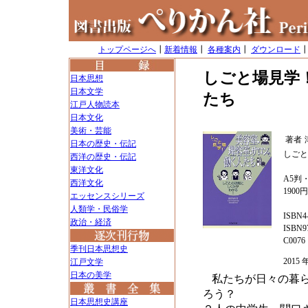
トップページへ
┃
新着情報
┃
各種案内
┃
ダウンロード
しごと場見学
日本思想
日本文学
たち
江戸人物読本
日本文化
美術・芸能
著者
日本の歴史・伝記
しごと
西洋の歴史・伝記
東洋文化
A5判・
西洋文化
1900
エッセンスシリーズ
人類学・民俗学
ISBN4-
政治・経済
ISBN97
C0076
季刊日本思想史
2015
江戸文学
日本の美学
私たちが日々の暮
ろう？
日本思想史講座