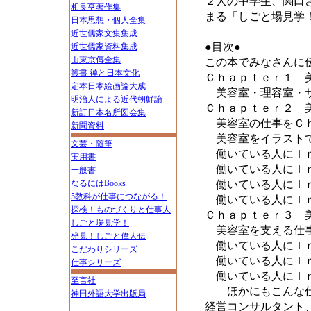
２人の中学生、関口
相良亨著作集
まる「しごと場見学
日本思想・個人全集
近世儒家文集集成
●目次●
近世儒家資料集成
山東京傳全集
この本でみなさんに
叢書 禅と日本文化
Ｃｈａｐｔｅｒ１ 
定本日本絵画論大成
美容室・理容室・サ
明治人による近代朝鮮論
Ｃｈａｐｔｅｒ２ 
新訂日本名所図会集
美容室の仕事をＣ
新聞資料
美容室をイラスト
文芸・随筆
働いている人にＩｎ
実用書
働いている人にＩｎ
一般書
なるにはBooks
働いている人にＩｎ
5教科が仕事につながる！
働いている人にＩｎ
探検！ものづくりと仕事人
Ｃｈａｐｔｅｒ３ 
しごと場見学！
美容室を支える仕事
発見！しごと偉人伝
働いている人にＩｎ
こだわりシリーズ
働いている人にＩｎ
仕事シリーズ
働いている人にＩｎ
至言社
ほかにもこんな仕事
神田外語大学出版局
経営コンサルタント