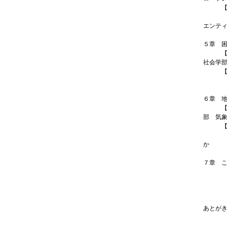
【PI
こんな
エンテ
10
５章 
【IN
社会学
【PI
こんな
10
６章 
【IN
部 気
【PI
こんな
か
10
７章 
【IN
【PI
こんな
10
あとが