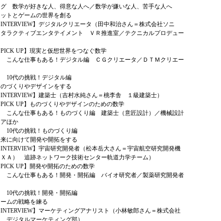
ーグ 数学が好きな人、得意な人へ／数学が嫌いな人、苦手な人へ
ネットとゲームの世界を創る
TERVIEW】デジタルクリエータ（田中和治さん＝株式会社ソニ
ンタラクティブエンタテイメント ＶＲ推進室／テクニカルプロデュー
CK UP】現実と仮想世界をつなぐ数学
仕事もある！デジタル編 ＣＧクリエータ／ＤＴＭクリエー
代の挑戦！デジタル編
ものづくりやデザインをする
TERVIEW】建築士（吉村水純さん＝桃李舎 １級建築士）
CK UP】ものづくりやデザインのための数学
仕事もある！ものづくり編 建築士（意匠設計）／機械設計
ニアほか
代の挑戦！ものづくり編
未来に向けて開発や開拓をする
TERVIEW】宇宙研究開発者（松本岳大さん＝宇宙航空研究開発機
ＡＸＡ） 追跡ネットワーク技術センター軌道力学チーム）
CK UP】開発や開拓のための数学
仕事もある！開発・開拓編 バイオ研究者／製薬研究開発者
代の挑戦！開発・開拓編
チームの戦略を練る
TERVIEW】マーケティングアナリスト（小林敏郎さん＝株式会社
ン デジタルマーケティング部）