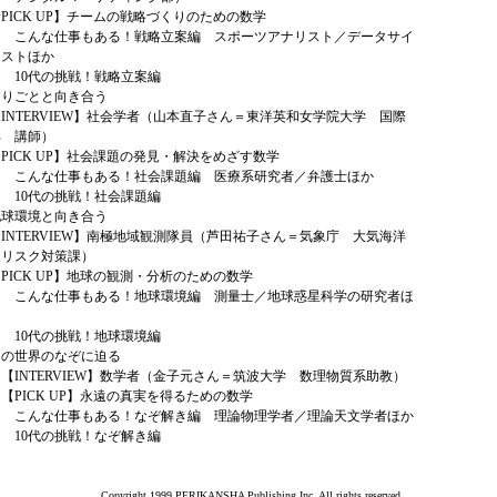
CK UP】チームの戦略づくりのための数学
仕事もある！戦略立案編 スポーツアナリスト／データサイ
ィストほか
代の挑戦！戦略立案編
困りごとと向き合う
TERVIEW】社会学者（山本直子さん＝東洋英和女学院大学 国際
部 講師）
CK UP】社会課題の発見・解決をめざす数学
仕事もある！社会課題編 医療系研究者／弁護士ほか
代の挑戦！社会課題編
地球環境と向き合う
TERVIEW】南極地域観測隊員（芦田祐子さん＝気象庁 大気海洋
象リスク対策課）
CK UP】地球の観測・分析のための数学
仕事もある！地球環境編 測量士／地球惑星科学の研究者ほ
代の挑戦！地球環境編
この世界のなぞに迫る
TERVIEW】数学者（金子元さん＝筑波大学 数理物質系助教）
CK UP】永遠の真実を得るための数学
仕事もある！なぞ解き編 理論物理学者／理論天文学者ほか
代の挑戦！なぞ解き編
き
Copyright 1999 PERIKANSHA Publishing Inc. All rights reserved.