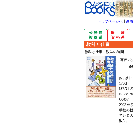
トップページへ
┃
新
教科と仕事 数学の時間
著者
松
漆
四六判・
1700円 
ISBN4-8
ISBN978-
C0037
2023 
学校の
ている
数学。