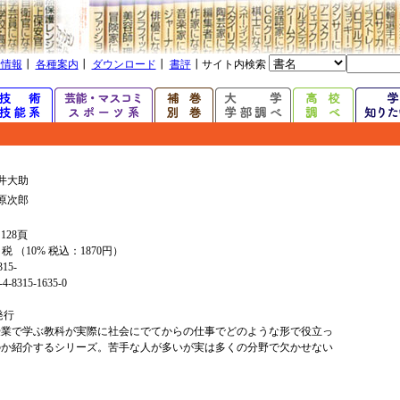
着情報
┃
各種案内
┃
ダウンロード
┃
書評
┃サイト内検索
井大助
原次郎
128頁
+ 税 （10% 税込：1870円）
315-
4-8315-1635-0
年発行
授業で学ぶ教科が実際に社会にでてからの仕事でどのような形で役立っ
のか紹介するシリーズ。苦手な人が多いが実は多くの分野で欠かせない