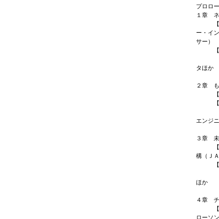
プロロ
１章 
【IN
ー・イ
サー）
【PI
こんな
タほか
10
２章 
【IN
【PI
こんな
エンジ
10
３章 
【IN
構（Ｊ
【PI
こんな
ほか
10
４章 
【IN
ローソ