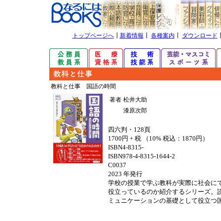
トップページへ
┃
新着情報
┃
各種案内
┃
ダウンロード
教科と仕事 国語の時間
著者
松井大助
漆原次郎
四六判・128頁
1700円 + 税 （10% 税込：1870円）
ISBN4-8315-
ISBN978-4-8315-1644-2
C0037
2023 年発行
学校の授業で学ぶ教科が実際に社会に
役立っているのか紹介するシリーズ。
ミュニケーションの基礎として役立つ