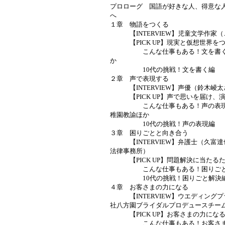
プロローグ 国語が好きな人、得意な
へ
１章 物語をつくる
【INTERVIEW】児童文学作家（
【PICK UP】現実と仮想世界を
こんな仕事もある！文を書く編
か
10代の挑戦！文を書く編
２章 声で表現する
【INTERVIEW】声優（鈴木崚太
【PICK UP】声で思いを届け、
こんな仕事もある！声の表現編
稚園教諭ほか
10代の挑戦！声の表現編
３章 困りごとと向き合う
【INTERVIEW】弁護士（久富
法律事務所）
【PICK UP】問題解決に当たる
こんな仕事もある！困りごと解
10代の挑戦！困りごと解決
４章 お客さまの力になる
【INTERVIEW】ウエディング
社八方園ブライダルプロデュースチー
【PICK UP】お客さまの力にな
こんな仕事もある！お客さまサ