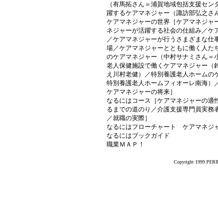
（有馬拓さん＝浦賀地域包括支援セン
躍するケアマネジャー（諏訪部弘之さ
ケアマネジャーの世界［ケアマネジャ
ネジャーが活躍する社会の仕組み／ケ
／ケアマネジャーが行うさまざまな仕
場／ケアマネジャーとともに働く人た
のケアマネジャー（中村サナミさん＝
老人保健施設で働くケアマネジャー（
え川村老健）／特別養護老人ホームの
特別養護老人ホームフィオーレ南海）
ケアマネジャーの将来］
なるにはコース［ケアマネジャーの適
るまでの道のり／介護支援専門員実務
／就職の実際］
なるにはフローチャート ケアマネジ
なるにはブックガイド
職業ＭＡＰ！
Copyright 1999 PERIK