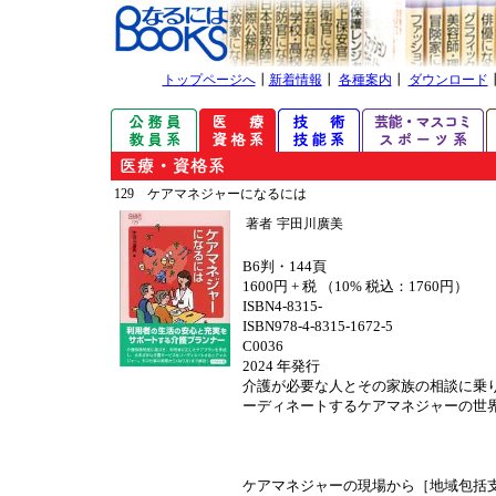
トップページへ
┃
新着情報
┃
各種案内
┃
ダウンロード
129 ケアマネジャーになるには
著者
宇田川廣美
B6判・144頁
1600円 + 税 （10% 税込：1760円）
ISBN4-8315-
ISBN978-4-8315-1672-5
C0036
2024 年発行
介護が必要な人とその家族の相談に乗
ーディネートするケアマネジャーの世
ケアマネジャーの現場から［地域包括