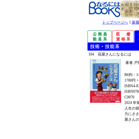
トップページへ
┃
新
104 花屋さんになるには
著者
戸
B6判・1
1700円 
ISBN4-8
ISBN978-
C0076
2024 
人生の
力にさ
屋さん