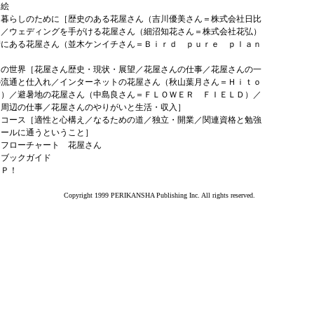
口絵
る暮らしのために［歴史のある花屋さん（吉川優美さん＝株式会社日比
）／ウェディングを手がける花屋さん（細沼知花さん＝株式会社花弘）
街にある花屋さん（並木ケンイチさん＝Ｂｉｒｄ ｐｕｒｅ ｐｌａｎ
］
んの世界［花屋さん歴史・現状・展望／花屋さんの仕事／花屋さんの一
の流通と仕入れ／インターネットの花屋さん（秋山葉月さん＝Ｈｉｔｏ
ａ）／避暑地の花屋さん（中島良さん＝ＦＬＯＷＥＲ ＦＩＥＬＤ）／
う周辺の仕事／花屋さんのやりがいと生活・収入］
はコース［適性と心構え／なるための道／独立・開業／関連資格と勉強
クールに通うということ］
はフローチャート 花屋さん
はブックガイド
ＡＰ！
Copyright 1999 PERIKANSHA Publishing Inc. All rights reserved.