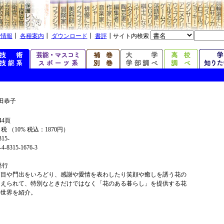
着情報
┃
各種案内
┃
ダウンロード
┃
書評
┃サイト内検索
田恭子
44頁
+ 税 （10% 税込：1870円）
315-
4-8315-1676-3
年発行
節目や門出をいろどり、感謝や愛情を表わしたり笑顔や癒しを誘う花の
さえられて、特別なときだけではなく「花のある暮らし」を提供する花
の世界を紹介。