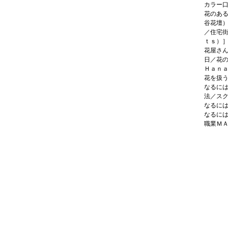
カラー
花のあ
谷花壇
／住宅
ｔｓ）
花屋さ
日／花
Ｈａｎ
花を扱
なるに
法／ス
なるに
なるに
職業Ｍ