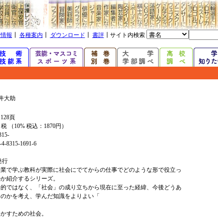
着情報
┃
各種案内
┃
ダウンロード
┃
書評
┃サイト内検索
井大助
128頁
+ 税 （10% 税込：1870円）
315-
4-8315-1691-6
年発行
授業で学ぶ教科が実際に社会にでてからの仕事でどのような形で役立っ
のか紹介するシリーズ。
目的ではなく、「社会」の成り立ちから現在に至った経緯、今後どうあ
なのかを考え、学んだ知識をよりよい「
いかすための社会。