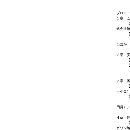
プロロ
１章 
【IN
式会社
【PI
こんな
当ほか
10
２章 
【IN
【PI
こんな
10
３章 
【IN
ー小金
【PI
こんな
門員）
10代
４章 
【IN
ガワン