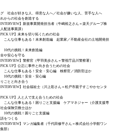
ーグ 社会が好きな人、得意な人へ／社会が嫌いな人、苦手な人へ
これからの社会を創造する
TERVIEW】新規事業開発担当者（牛嶋裕之さん＝楽天グループ株
無人配送事業課）
CK UP】未来を切り拓くための社会
仕事もある！未来創造編 起業家／不動産会社の土地開発担
代の挑戦！未来創造編
安全や安心を守る
TERVIEW】警察官（甲羽美歩さん＝警視庁品川警察署）
CK UP】公正に事件と向き合うための社会
仕事もある！安全・安心編 検察官／消防官ほか
代の挑戦！安全・安心編
困りごとと向き合う
TERVIEW】社会福祉士（川上彩さん＝松戸市親子すこやかセンタ
）
CK UP】人と人で支え合うための社会
仕事もある！困りごと支援編 ケアマネジャー（介護支援専
／社会保険労務士ほか
の挑戦！困りごと支援編
物語をつくる
TERVIEW】マンガ編集者（千代田修平さん＝株式会社小学館ワン
編集部）