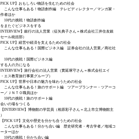
CK UP】おもしろい物語を生むための社会
仕事もある！物語創作編 テレビディレクター／マンガ家・
原作者ほか
代の挑戦！物語創作編
国をまたぐビジネスをする
TERVIEW】銀行の法人営業（征矢典子さん＝株式会社三井住友銀
ルセール統括部）
CK UP】経営や経済を支えるための社会
仕事もある！国際ビジネス編 証券会社の法人営業／商社社
の挑戦！国際ビジネス編
旅する人の力になる
TERVIEW】旅行会社の法人営業（實延琢守さん＝株式会社エイ
イ・エス教育旅行事業グループ）
CK UP】世界や日本の魅力を味わうための社会
仕事もある！旅のサポート編 ツアープランナー・ツアーコ
ター／ＪＮＴＯ職員ほか
の挑戦！旅のサポート編
出会いの場をつくる
TERVIEW】博物館の学芸員（相原彩子さん＝北上市立博物館主
員）
CK UP】文化や歴史を分かち合うための社会
仕事もある！分かち合い編 歴史研究者・考古学者／地域コ
ネーターほか
代の挑戦！分かち合い編