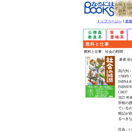
トップページへ
┃
新
教科と仕事 社会の時間
著者
松
四六判・
1700円 
ISBN4-8
ISBN978-
C0037
2025 
学校の
ている
暗記が
るべき
社会」