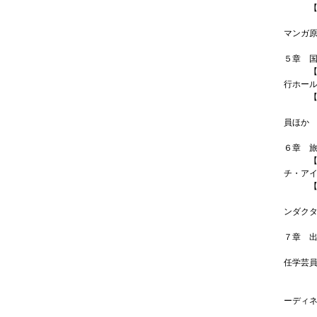
【PI
こんな
マンガ
10
５章 
【IN
行ホー
【PI
こんな
員ほか
10代
６章 
【IN
チ・ア
【PI
こんな
ンダク
10代
７章 
【IN
任学芸
【PI
こんな
ーディ
10