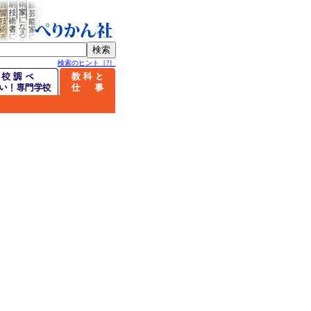
検索のヒント［?］