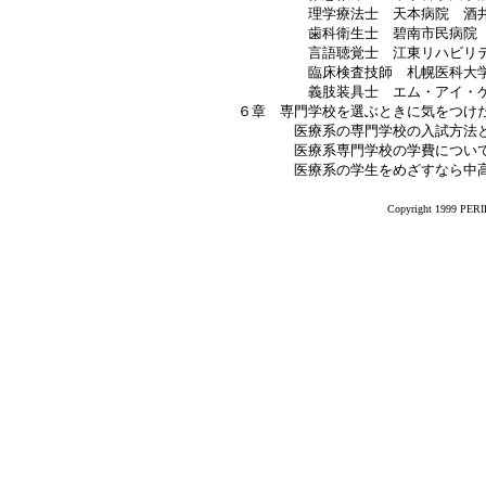
理学療法士 天本病院 酒井
歯科衛生士 碧南市民病院 
言語聴覚士 江東リハビリテー
臨床検査技師 札幌医科大学附
義肢装具士 エム・アイ・ケア
６章 専門学校を選ぶときに気をつけ
医療系の専門学校の入試方法と
医療系専門学校の学費につい
医療系の学生をめざすなら中高生
Copyright 1999 PERIK