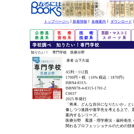
トップページへ
┃
新着情報
┃
各種案内
┃
ダウンロード
知りたい！ 専門学校 医療分野
著者
山下久猛
A5判・112頁
1700円 + 税 （10% 税込：1870円）
ISBN4-8315-
ISBN978-4-8315-1701-2
C0037
2025 年発行
「将来、どんな自分になりたいか」と
像しつつ進路や進学先を考える上で、
案内するシリーズ。
医療分野 看護・理学療法・歯科衛生
関わるプロフェッショナルのための技