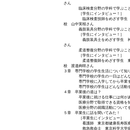
さん
臨床検査分野の学科で学ぶこと
［学生にインタビュー！］
臨床検査技師をめざす学生 札
校 山中実桜さん
義肢装具分野の学科で学ぶこと
［学生にインタビュー！］
義肢装具士をめざす学生 神戸
さん
柔道整復分野の学科で学ぶこと
［学生にインタビュー！］
柔道整復師をめざす学生 東京
校 渡邉絢咲さん
３章 専門学校の学生生活について知
専門学校の学生の一日はどんな
専門学校に入学してから卒業す
専門学校の学生はどんな活動を
４章 卒業後の道は？
卒業後に就ける仕事には何があ
医療分野で取得できる資格を知
医療分野の就職活動についてを
５章 卒業生に話を聞いてみた！
［卒業生にインタビュー］
看護師 東京都健康長寿医療セ
救急救命士 東京科学大学病院