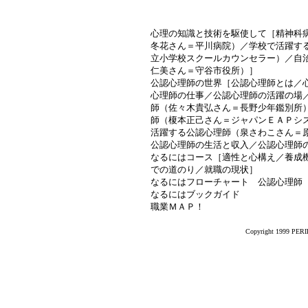
心理の知識と技術を駆使して［精神科
冬花さん＝平川病院）／学校で活躍す
立小学校スクールカウンセラー）／自
仁美さん＝守谷市役所）］
公認心理師の世界［公認心理師とは／
心理師の仕事／公認心理師の活躍の場
師（佐々木貴弘さん＝長野少年鑑別所
師（榎本正己さん＝ジャパンＥＡＰシ
活躍する公認心理師（泉さわこさん＝
公認心理師の生活と収入／公認心理師
なるにはコース［適性と心構え／養成
での道のり／就職の現状］
なるにはフローチャート 公認心理師
なるにはブックガイド
職業ＭＡＰ！
Copyright 1999 PERIK