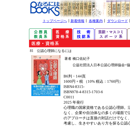
トップページへ
┃
新着情報
┃
各種案内
┃
ダウンロード
81 公認心理師になるには
著者
橋口佐紀子
公益社団法人日本公認心理師協会=
B6判・144頁
1600円 + 税 （10% 税込：1760円）
ISBN4-8315-
ISBN978-4-8315-1703-6
C0011
2025 年発行
心理職の国家資格である公認心理師。
なく、企業や自治体なの多くの場面で
のアプローチは直接の対話だけでなく
考慮し、生きやすいあり方を探る公認