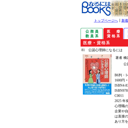
トップページへ
┃
新
81 公認心理師になるには
著者
橋
公
B6判・1
1600円 
ISBN4-8
ISBN978-
C0011
2025 
心理職
企業や
は直接
あり方