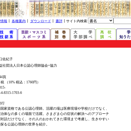
着情報
┃
各種案内
┃
ダウンロード
┃
書評
┃サイト内検索
口佐紀子
益社団法人日本公認心理師協会=協力
44頁
+ 税 （10% 税込：1760円）
315-
4-8315-1703-6
年発行
の国家資格である公認心理師。活躍の場は医療現場や学校だけでなく、
自治体なの多くの場面で活躍。さまざま心の症状の解決へのアプローチ
の対話だけでなく、その人のおかれてきた環境まで考慮し、生きやすい
を探る公認心理師の世界を紹介。