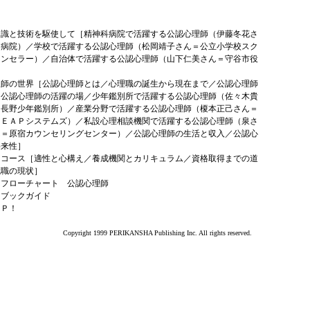
知識と技術を駆使して［精神科病院で活躍する公認心理師（伊藤冬花さ
川病院）／学校で活躍する公認心理師（松岡靖子さん＝公立小学校スク
ウンセラー）／自治体で活躍する公認心理師（山下仁美さん＝守谷市役
理師の世界［公認心理師とは／心理職の誕生から現在まで／公認心理師
／公認心理師の活躍の場／少年鑑別所で活躍する公認心理師（佐々木貴
＝長野少年鑑別所）／産業分野で活躍する公認心理師（榎本正己さん＝
ンＥＡＰシステムズ）／私設心理相談機関で活躍する公認心理師（泉さ
ん＝原宿カウンセリングセンター）／公認心理師の生活と収入／公認心
将来性］
はコース［適性と心構え／養成機関とカリキュラム／資格取得までの道
就職の現状］
はフローチャート 公認心理師
はブックガイド
ＡＰ！
Copyright 1999 PERIKANSHA Publishing Inc. All rights reserved.