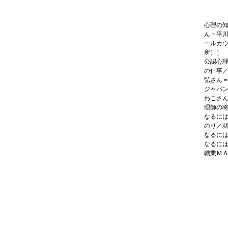
心理の
ん＝平
ールカ
所）］
公認心
の仕事
弘さん
ジャパ
わこさ
理師の
なるに
のり／
なるに
なるに
職業Ｍ