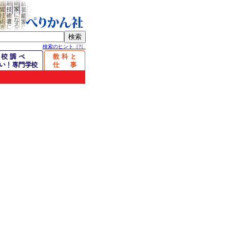
検索のヒント［?］