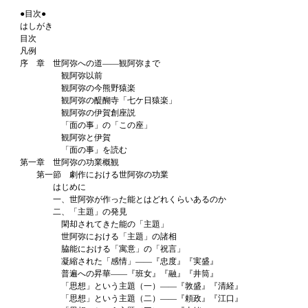
●目次●
はしがき
目次
凡例
序 章 世阿弥への道――観阿弥まで
観阿弥以前
観阿弥の今熊野猿楽
観阿弥の醍醐寺「七ケ日猿楽」
観阿弥の伊賀創座説
「面の事」の「この座」
観阿弥と伊賀
「面の事」を読む
第一章 世阿弥の功業概観
第一節 劇作における世阿弥の功業
はじめに
一、世阿弥が作った能とはどれくらいあるのか
二、「主題」の発見
閑却されてきた能の「主題」
世阿弥における「主題」の諸相
脇能における「寓意」の「祝言」
凝縮された「感情」――『忠度』『実盛』
普遍への昇華――『班女』『融』『井筒』
「思想」という主題（一）――『敦盛』『清経』
「思想」という主題（二）――『頼政』『江口』