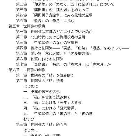
第二節 『却来華』の「力なく、五十に至ざれば」について
第三節 『隅田川』の「死の縁」をめぐって
第四節 「隅田川子方論争」にみる元雅の立場
第五節 『歌占』の「作意」に挑む
第五章 世阿弥の環境
第一節 世阿弥は京都のどこに住んでいたのか
第二節 北山時代における御用役者の居所
第三節 『申楽談儀』のなかの室町殿
第四節 義持と世阿弥――『実盛』『山姥』『通盛』をめぐって――
第五節 謡い物『六代ノ歌』と「アル御方様」
第六節 佐渡における世阿弥
第七節 『金島書』「時鳥」の「春六月」は「声六月」か
第六章 世阿弥の創作
第一節 世阿弥の『砧』を読み解く
第二節 世阿弥の『砧』続考
はじめに
一、夕霧の伝言の古形
二、『砧』を古形で読み解く
三、『砧』における「三年」の背景
四、『砧』における「蘇武妻譚」
五、『申楽談儀』の「末の世」と「後の世」
むすび
第三節 世阿弥の『砧』続々考
はじめに
一、筆者の『砧』読解