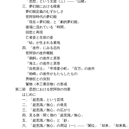
「思想」という主題（三）――『山姥』
三、夢幻能における模索
夢幻能定義のむずかしさ
世阿弥時代の夢幻能
「現在＝夢幻能」と「劇的夢幻能」
後場に流れている「時間」
回想と再現
亡者姿と生前の姿
『砧』が生まれる素地
四、「改作」にみる志向
世阿弥の改作概観
『鵜飼』の改作と原形
『海土』の改作と原形
『自然居士』『卒塔婆小町』『百万』の改作
『柏崎』の改作がもたらしたもの
男物狂との決別
鬘物（本三番目物）の形成
第二節 思想における世阿弥の功業
はじめに
一、「超意識」という芸境
二、「超意識／無心」の発見
三、「超意識／無心」の広がり
四、見る側・聞く側の「超意識／無心」
五、「超意識／無心」と「妙」
六、「超意識／無心」の周辺（一）――「闌位」「却来」「却来風」