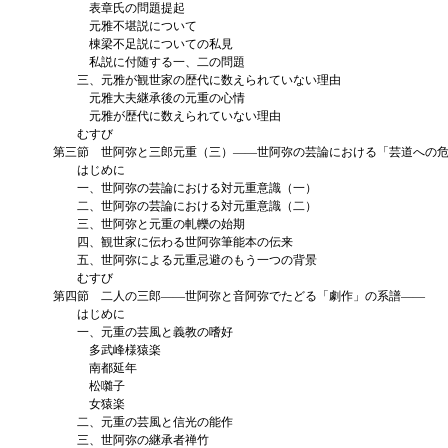
表章氏の問題提起
元雅不堪説について
棟梁不足説についての私見
私説に付随する一、二の問題
三、元雅が観世家の歴代に数えられていない理由
元雅大夫継承後の元重の心情
元雅が歴代に数えられていない理由
むすび
第三節 世阿弥と三郎元重（三）――世阿弥の芸論における「芸道への危
はじめに
一、世阿弥の芸論における対元重意識（一）
二、世阿弥の芸論における対元重意識（二）
三、世阿弥と元重の軋轢の始期
四、観世家に伝わる世阿弥筆能本の伝来
五、世阿弥による元重忌避のもう一つの背景
むすび
第四節 二人の三郎――世阿弥と音阿弥でたどる「劇作」の系譜――
はじめに
一、元重の芸風と義教の嗜好
多武峰様猿楽
南都延年
松囃子
女猿楽
二、元重の芸風と信光の能作
三、世阿弥の継承者禅竹