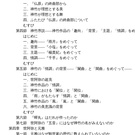
一、『仏原』の終曲部から
二、禅竹が理想とする美
三、禅竹が理想とする舞
四、ふたたび『仏原』の終曲部について
むすび
第四節 禅竹序説――禅竹作品の「趣向」「背景」「主題」「情調」をめ
はじめに
一、趣向――『雨月』をめぐって
二、背景――『小塩』をめぐって
三、主題――『楊貴妃』をめぐって
四、情調――『千手』をめぐって
むすび
第五節 禅竹の「情調」の背景――「闌曲」と「閑曲」をめぐって――
はじめに
一、世阿弥の超克
二、禅竹作品の「情調」
三、禅竹における「闌位」と「閑位」
四、「雨」がもたらす「情調」と「閑曲」
五、禅竹作品の「風」「嵐」と「闌曲」「閑曲」
六、禅竹の美意識の背景
むすび
第六節 『蟬丸』はだれが作ったのか
第七節 世阿弥の『五音』にはなぜ禅竹の名がみえないのか
第四章 世阿弥と元雅
第一節 元雅はなぜ観世家の歴代に数えられていないのか