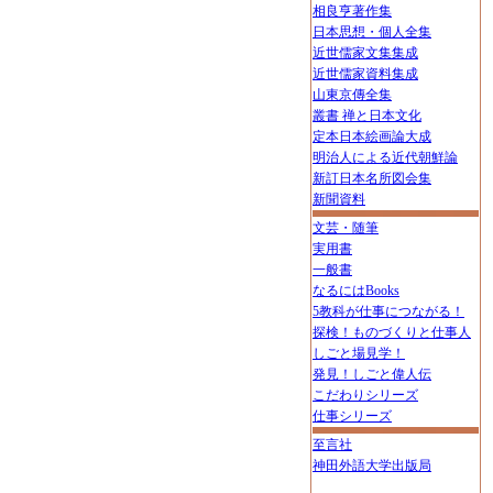
相良亨著作集
日本思想・個人全集
近世儒家文集集成
近世儒家資料集成
山東京傳全集
叢書 禅と日本文化
定本日本絵画論大成
明治人による近代朝鮮論
新訂日本名所図会集
新聞資料
文芸・随筆
実用書
一般書
なるにはBooks
5教科が仕事につながる！
探検！ものづくりと仕事人
しごと場見学！
発見！しごと偉人伝
こだわりシリーズ
仕事シリーズ
至言社
神田外語大学出版局