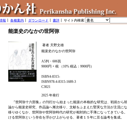
情報
┃
各種案内
┃
ダウンロード
┃
書評
┃ サイト内検索
能楽史のなかの世阿弥
著者
天野文雄
能楽史のなかの世阿弥
A5判・606頁
9000円 + 税 （10% 税込：9900円）
ISBN4-8315-
ISBN978-4-8315-1689-3
C3021
2025 年発行
『世阿弥十六部集』の刊行から始まった能楽の本格的な研究は、戦前から
論から能楽史研究、作品論へ漸次移り、文献をふまえた堅実な方法が主流に
移りゆくなか、世阿弥や世阿弥時代の研究が相対的に手薄になってきている
ける世阿弥という存在を浮かび上がらせる、著者１５年に亘る論考を集成。