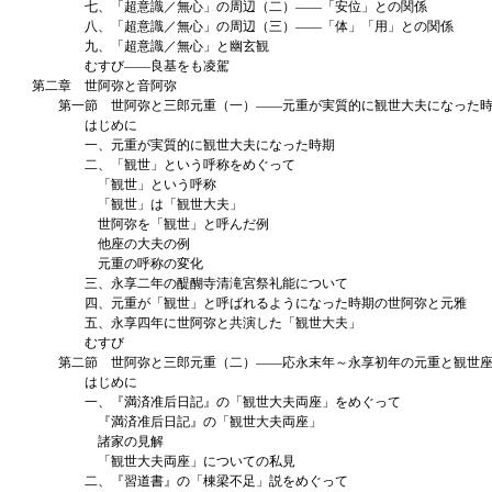
七、「超意識／無心」の周辺（二）――「安位」との関係
八、「超意識／無心」の周辺（三）――「体」「用」との関係
九、「超意識／無心」と幽玄観
むすび――良基をも凌駕
第二章 世阿弥と音阿弥
第一節 世阿弥と三郎元重（一）――元重が実質的に観世大夫になった時
はじめに
一、元重が実質的に観世大夫になった時期
二、「観世」という呼称をめぐって
「観世」という呼称
「観世」は「観世大夫」
世阿弥を「観世」と呼んだ例
他座の大夫の例
元重の呼称の変化
三、永享二年の醍醐寺清滝宮祭礼能について
四、元重が「観世」と呼ばれるようになった時期の世阿弥と元雅
五、永享四年に世阿弥と共演した「観世大夫」
むすび
第二節 世阿弥と三郎元重（二）――応永末年～永享初年の元重と観世座
はじめに
一、『満済准后日記』の「観世大夫両座」をめぐって
『満済准后日記』の「観世大夫両座」
諸家の見解
「観世大夫両座」についての私見
二、『習道書』の「棟梁不足」説をめぐって