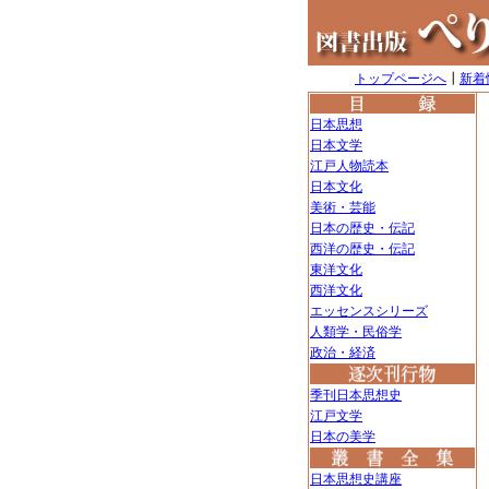
トップページへ
┃
新着
日本思想
日本文学
江戸人物読本
日本文化
美術・芸能
日本の歴史・伝記
西洋の歴史・伝記
東洋文化
西洋文化
エッセンスシリーズ
人類学・民俗学
政治・経済
季刊日本思想史
江戸文学
日本の美学
日本思想史講座