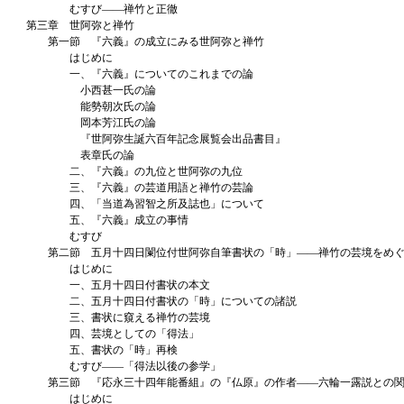
むすび――禅竹と正徹
第三章 世阿弥と禅竹
第一節 『六義』の成立にみる世阿弥と禅竹
はじめに
一、『六義』についてのこれまでの論
小西甚一氏の論
能勢朝次氏の論
岡本芳江氏の論
『世阿弥生誕六百年記念展覧会出品書目』
表章氏の論
二、『六義』の九位と世阿弥の九位
三、『六義』の芸道用語と禅竹の芸論
四、「当道為習智之所及誌也」について
五、『六義』成立の事情
むすび
第二節 五月十四日闌位付世阿弥自筆書状の「時」――禅竹の芸境をめぐ
はじめに
一、五月十四日付書状の本文
二、五月十四日付書状の「時」についての諸説
三、書状に窺える禅竹の芸境
四、芸境としての「得法」
五、書状の「時」再検
むすび――「得法以後の参学」
第三節 『応永三十四年能番組』の『仏原』の作者――六輪一露説との関
はじめに