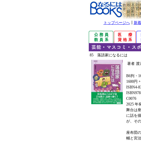
トップページへ
┃
新
85 落語家になるには
著者
渡
B6判・1
1600円 
ISBN4-8
ISBN978-
C0076
2025 
舞台は
に話を
が、そ
座布団
輔と宮