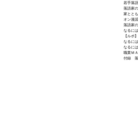
若手落
落語家
家とと
オン漫
落語家
なるに
【ルポ
なるに
なるに
職業Ｍ
付録 