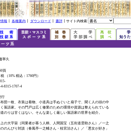
着情報
┃
各種案内
┃
ダウンロード
┃
書評
┃サイト内検索
邉寧久
60頁
+ 税 （10% 税込：1760円）
315-
4-8315-1707-4
年発行
座布団一枚、衣装は着物、小道具は手ぬぐいと扇子で、聞く人の頭の中
描く落語家。その門戸は広く修業のための環境や資源は整えられている
の道のりは甘くはない。そんな楽しく厳しい落語家の世界を紹介。
の上の大宇宙［同業者が慕う人柄、人間国宝（五街道雲助さん）／一之
治ののんびり対談（春風亭一之輔さん・桂宮治さん）／「悪女が好き」