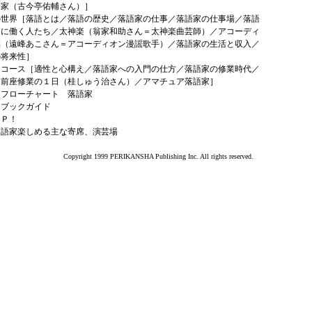
語家（古今亭佑輔さん）］
の世界［落語とは／落語の歴史／落語家の仕事／落語家の仕事場／落語
もに働く人たち／太神楽（翁家和助さん＝太神楽曲芸師）／アコーディ
謡（遠峰あこさん＝アコーディオン漫謡歌手）／落語家の生活と収入／
の将来性］
はコース［適性と心構え／落語家への入門の仕方／落語家の修業時代／
】前座修業の１日（桂しゅう治さん）／アマチュア落語家］
はフローチャート 落語家
はブックガイド
ＡＰ！
落語家楽しめる主な寄席、演芸場
Copyright 1999 PERIKANSHA Publishing Inc. All rights reserved.