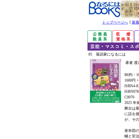
トップページへ
┃
新
85 落語家になるには
著者
渡
B6判・1
1600円 
ISBN4-8
ISBN978-
C0076
2025 
舞台は
に話を
が、そ
座布団
輔と宮