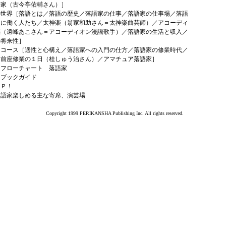
語家（古今亭佑輔さん）］
の世界［落語とは／落語の歴史／落語家の仕事／落語家の仕事場／落語
もに働く人たち／太神楽（翁家和助さん＝太神楽曲芸師）／アコーディ
謡（遠峰あこさん＝アコーディオン漫謡歌手）／落語家の生活と収入／
の将来性］
はコース［適性と心構え／落語家への入門の仕方／落語家の修業時代／
】前座修業の１日（桂しゅう治さん）／アマチュア落語家］
はフローチャート 落語家
はブックガイド
ＡＰ！
落語家楽しめる主な寄席、演芸場
Copyright 1999 PERIKANSHA Publishing Inc. All rights reserved.