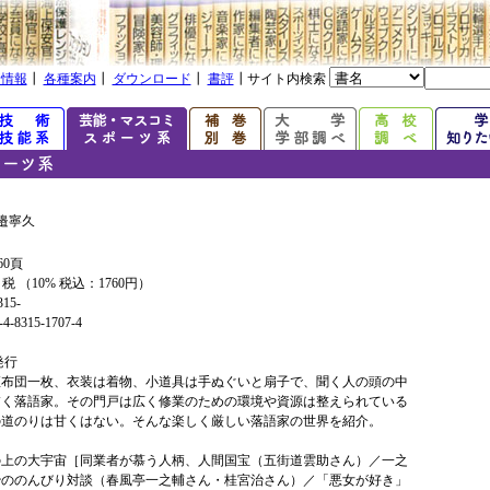
着情報
┃
各種案内
┃
ダウンロード
┃
書評
┃サイト内検索
邉寧久
60頁
+ 税 （10% 税込：1760円）
315-
4-8315-1707-4
年発行
座布団一枚、衣装は着物、小道具は手ぬぐいと扇子で、聞く人の頭の中
描く落語家。その門戸は広く修業のための環境や資源は整えられている
の道のりは甘くはない。そんな楽しく厳しい落語家の世界を紹介。
の上の大宇宙［同業者が慕う人柄、人間国宝（五街道雲助さん）／一之
治ののんびり対談（春風亭一之輔さん・桂宮治さん）／「悪女が好き」