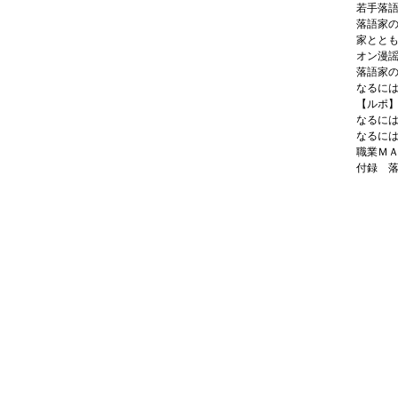
若手落
落語家
家とと
オン漫
落語家
なるに
【ルポ
なるに
なるに
職業Ｍ
付録 