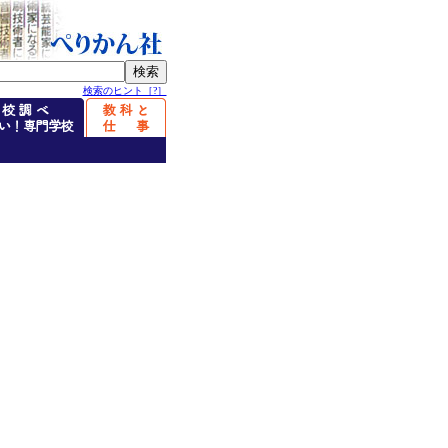
検索のヒント［?］