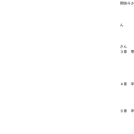
岡快斗
農業生
［学
農業生
ん
バイオ
［学
バイオ
さん
３章 
専門学
専門学
専門学
専門学
専門学
４章 
卒業後
卒業後
工業・
工業・
５章 
［卒
ＣＧ
［卒
映像ク