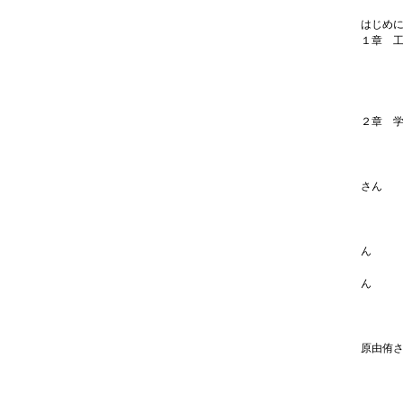
はじめ
１章 
工業・
工業・
この分
この分
２章 
情報分
［学
情報分
さん
ゲーム
［学
ゲーム
ん
ゲーム
ん
機械・
［学
機械・
原由侑
建築・
［学
建築・