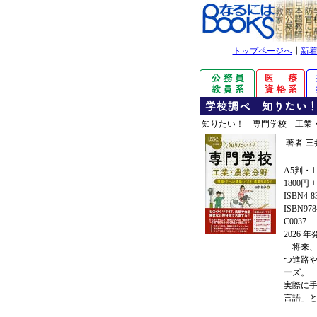
トップページへ
┃
新
知りたい！ 専門学校 工業
著者
三
A5判・1
1800円 
ISBN4-8
ISBN978-
C0037
2026 
「将来
つ進路
ーズ。
実際に
言語」