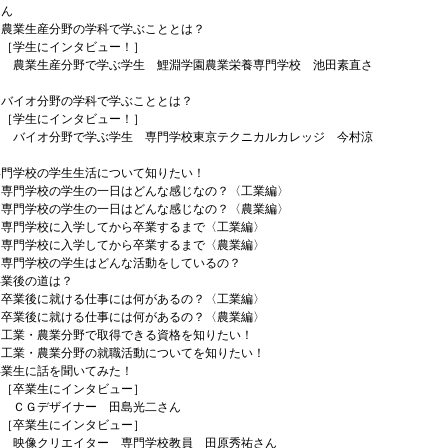
さん
産分野の学科で学ぶこととは？
生にインタビュー！］
産分野で学ぶ学生 鯉淵学園農業栄養専門学校 池田素直さ
分野の学科で学ぶこととは？
生にインタビュー！］
分野で学ぶ学生 専門学校東京テクニカルカレッジ 今村涼
専門学校の学生生活について知りたい！
校の学生の一日はどんな感じなの？〈工業編〉
校の学生の一日はどんな感じなの？〈農業編〉
校に入学してから卒業するまで〈工業編〉
校に入学してから卒業するまで〈農業編〉
校の学生はどんな活動をしているの？
卒業後の道は？
に就ける仕事には何があるの？〈工業編〉
に就ける仕事には何があるの？〈農業編〉
農業分野で取得できる資格を知りたい！
農業分野の就職活動についてを知りたい！
卒業生に話を聞いてみた！
業生にインタビュー］
デザイナー 田島光二さん
業生にインタビュー］
リエイター 専門学校教員 田原秀祐さん