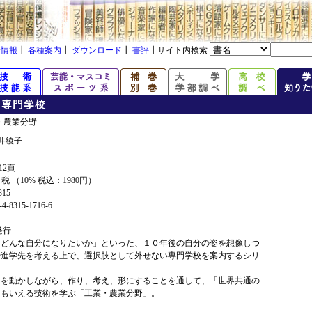
着情報
┃
各種案内
┃
ダウンロード
┃
書評
┃サイト内検索
・農業分野
井綾子
12頁
+ 税 （10% 税込：1980円）
315-
4-8315-1716-6
年発行
、どんな自分になりたいか」といった、１０年後の自分の姿を想像しつ
や進学先を考える上で、選択肢として外せない専門学校を案内するシリ
手を動かしながら、作り、考え、形にすることを通して、「世界共通の
ともいえる技術を学ぶ「工業・農業分野」。