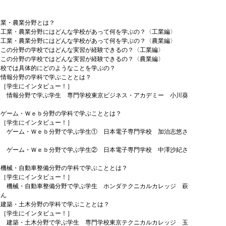
に
工業・農業分野とは？
農業分野にはどんな学校があって何を学ぶの？〈工業編〉
農業分野にはどんな学校があって何を学ぶの？〈農業編〉
野の学校ではどんな実習が経験できるの？〈工業編〉
野の学校ではどんな実習が経験できるの？〈農業編〉
学校では具体的にどのようなことを学ぶの？
野の学科で学ぶこととは？
生にインタビュー！］
野で学ぶ学生 専門学校東京ビジネス・アカデミー 小川葵
・Ｗｅｂ分野の学科で学ぶこととは？
生にインタビュー！］
・Ｗｅｂ分野で学ぶ学生① 日本電子専門学校 加治志悠さ
・Ｗｅｂ分野で学ぶ学生② 日本電子専門学校 中澤沙紀さ
自動車整備分野の学科で学ぶこととは？
生にインタビュー！］
自動車整備分野で学ぶ学生 ホンダテクニカルカレッジ 萩
さん
土木分野の学科で学ぶこととは？
生にインタビュー！］
土木分野で学ぶ学生 専門学校東京テクニカルカレッジ 玉