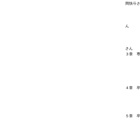
岡快斗
農業生
［学
農業生
ん
バイオ
［学
バイオ
さん
３章 
専門学
専門学
専門学
専門学
専門学
４章 
卒業後
卒業後
工業・
工業・
５章 
［卒
ＣＧ
［卒
映像ク