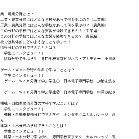
に
工業・農業分野とは？
農業分野にはどんな学校があって何を学ぶの？〈工業編〉
農業分野にはどんな学校があって何を学ぶの？〈農業編〉
野の学校ではどんな実習が経験できるの？〈工業編〉
野の学校ではどんな実習が経験できるの？〈農業編〉
学校では具体的にどのようなことを学ぶの？
野の学科で学ぶこととは？
生にインタビュー！］
野で学ぶ学生 専門学校東京ビジネス・アカデミー 小川葵
・Ｗｅｂ分野の学科で学ぶこととは？
生にインタビュー！］
・Ｗｅｂ分野で学ぶ学生① 日本電子専門学校 加治志悠さ
・Ｗｅｂ分野で学ぶ学生② 日本電子専門学校 中澤沙紀さ
自動車整備分野の学科で学ぶこととは？
生にインタビュー！］
自動車整備分野で学ぶ学生 ホンダテクニカルカレッジ 萩
さん
土木分野の学科で学ぶこととは？
生にインタビュー！］
土木分野で学ぶ学生 専門学校東京テクニカルカレッジ 玉