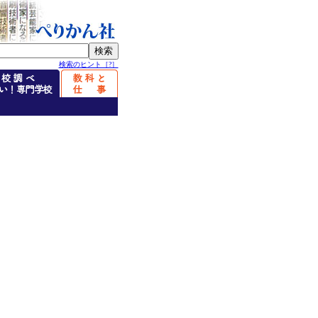
検索のヒント［?］