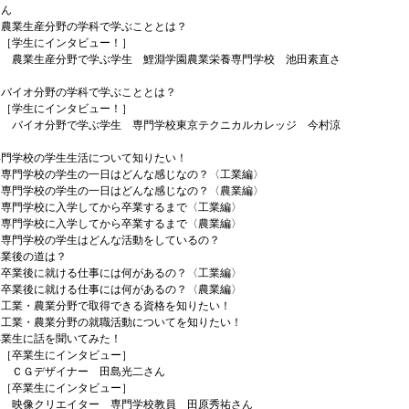
さん
産分野の学科で学ぶこととは？
生にインタビュー！］
産分野で学ぶ学生 鯉淵学園農業栄養専門学校 池田素直さ
分野の学科で学ぶこととは？
生にインタビュー！］
分野で学ぶ学生 専門学校東京テクニカルカレッジ 今村涼
専門学校の学生生活について知りたい！
校の学生の一日はどんな感じなの？〈工業編〉
校の学生の一日はどんな感じなの？〈農業編〉
校に入学してから卒業するまで〈工業編〉
校に入学してから卒業するまで〈農業編〉
校の学生はどんな活動をしているの？
卒業後の道は？
に就ける仕事には何があるの？〈工業編〉
に就ける仕事には何があるの？〈農業編〉
農業分野で取得できる資格を知りたい！
農業分野の就職活動についてを知りたい！
卒業生に話を聞いてみた！
業生にインタビュー］
デザイナー 田島光二さん
業生にインタビュー］
リエイター 専門学校教員 田原秀祐さん