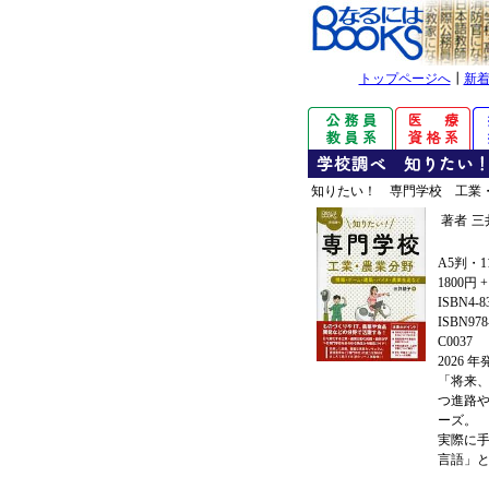
トップページへ
┃
新
知りたい！ 専門学校 工業
著者
三
A5判・1
1800円 
ISBN4-8
ISBN978-
C0037
2026 
「将来
つ進路
ーズ。
実際に
言語」