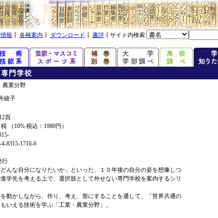
着情報
┃
各種案内
┃
ダウンロード
┃
書評
┃サイト内検索
・農業分野
井綾子
12頁
+ 税 （10% 税込：1980円）
315-
4-8315-1716-6
年発行
、どんな自分になりたいか」といった、１０年後の自分の姿を想像しつ
や進学先を考える上で、選択肢として外せない専門学校を案内するシリ
手を動かしながら、作り、考え、形にすることを通して、「世界共通の
ともいえる技術を学ぶ「工業・農業分野」。