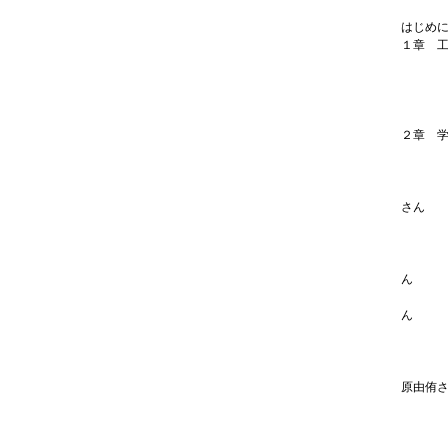
はじめ
１章 
工業・
工業・
この分
この分
２章 
情報分
［学
情報分
さん
ゲーム
［学
ゲーム
ん
ゲーム
ん
機械・
［学
機械・
原由侑
建築・
［学
建築・