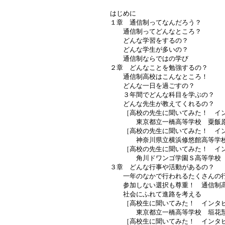
はじめに
１章 通信制ってなんだろう？
通信制ってどんなところ？
どんな学習をするの？
どんな学生が多いの？
通信制ならではの学び
２章 どんなことを勉強するの？
通信制高校はこんなところ！
どんな一日を過ごすの？
３年間でどんな科目を学ぶの？
どんな先生が教えてくれるの？
［高校の先生に聞いてみた！ イン
東京都立一橋高等学校 粟飯原
［高校の先生に聞いてみた！ イン
神奈川県立横浜修悠館高等学校
［高校の先生に聞いてみた！ イン
角川ドワンゴ学園Ｓ高等学校 
３章 どんな行事や活動があるの？
一年のなかで行われるたくさんの
参加しない選択も尊重！ 通信制高
社会にふれて進路を考える
［高校生に聞いてみた！ インタビ
東京都立一橋高等学校 垣花慧
［高校生に聞いてみた！ インタビ