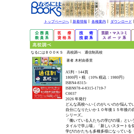
トップページへ
┃
新着情報
┃
各種案内
┃
ダウンロード
なるにはＢＯＯＫＳ 高校調べ 通信制高校
著者
木村由香里
A5判・144頁
1800円 + 税 （10% 税込：1980円）
ISBN4-8315-
ISBN978-4-8315-1719-7
C0037
2026 年発行
どんな高校へいくのがいいのか悩んで
自分になりたいか１０年後１５年後の
シリーズ。
「働いている人たちの学びの場」とい
タイルで学ぶ場」「新しいスタートを
学びのかたちも多種多様になっている