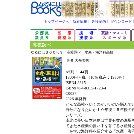
トップページへ
┃
新着情報
┃
各種案内
┃
ダウンロード
なるにはＢＯＯＫＳ 高校調べ 水産・海洋科高校
著者
大岳美帆
A5判・144頁
1800円 + 税 （10% 税込：1980円）
ISBN4-8315-
ISBN978-4-8315-1723-4
C0037
2026 年発行
どんな高校へいくのがいいのか悩んで
自分になりたいか１０年後１５年後の
シリーズ。
南北に長い日本列島は世界有数の漁場
てきた水産業の担い手を育てる水産科
ーを学ぶ海洋科を紹介する「水産・海