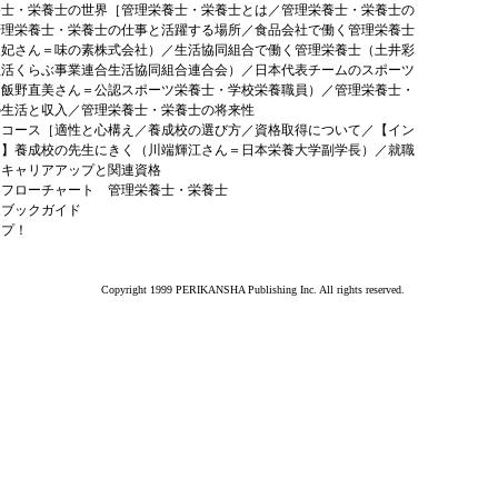
養士・栄養士の世界［管理栄養士・栄養士とは／管理栄養士・栄養士の
管理栄養士・栄養士の仕事と活躍する場所／食品会社で働く管理栄養士
泉妃さん＝味の素株式会社）／生活協同組合で働く管理栄養士（土井彩
生活くらぶ事業連合生活協同組合連合会）／日本代表チームのスポーツ
（飯野直美さん＝公認スポーツ栄養士・学校栄養職員）／管理栄養士・
の生活と収入／管理栄養士・栄養士の将来性
はコース［適性と心構え／養成校の選び方／資格取得について／【イン
ー】養成校の先生にきく（川端輝江さん＝日本栄養大学副学長）／就職
／キャリアアップと関連資格
はフローチャート 管理栄養士・栄養士
はブックガイド
ップ！
Copyright 1999 PERIKANSHA Publishing Inc. All rights reserved.