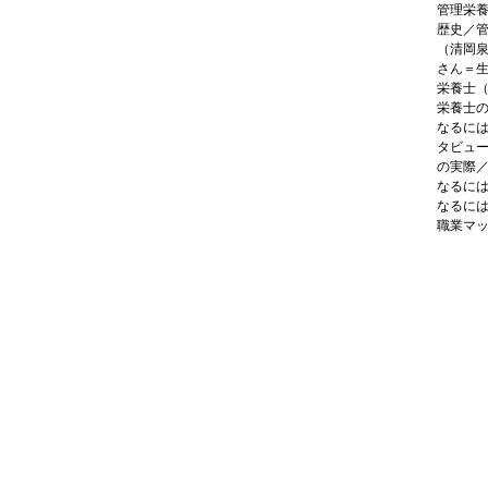
管理栄
歴史／
（清岡
さん＝
栄養士
栄養士
なるに
タビュ
の実際
なるに
なるに
職業マ