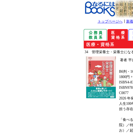
トップページへ
┃
新
34 管理栄養士・栄養士にな
著者
平
B6判・1
1800円 
ISBN4-8
ISBN978-
C0077
2026 
人生10
担う存
「食べ
院）／
お）／