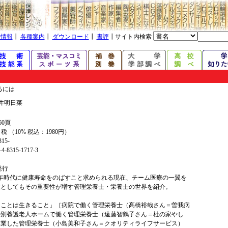
着情報
┃
各種案内
┃
ダウンロード
┃
書評
┃サイト内検索
るには
井明日菜
60頁
+ 税 （10% 税込：1980円）
315-
4-8315-1717-3
年発行
0年時代に健康寿命をのばすこと求められる現在、チーム医療の一翼を
在としてもその重要性が増す管理栄養士・栄養士の世界を紹介。
ることは生きること」［病院で働く管理栄養士（髙橋裕哉さん＝曽我病
特別養護老人ホームで働く管理栄養士（遠藤智鶴子さん＝杜の家やし
起業した管理栄養士（小島美和子さん＝クオリティライフサービス）