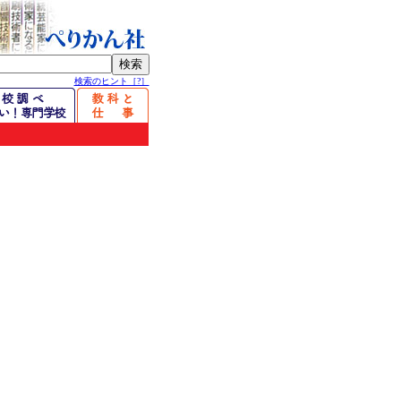
検索のヒント［?］