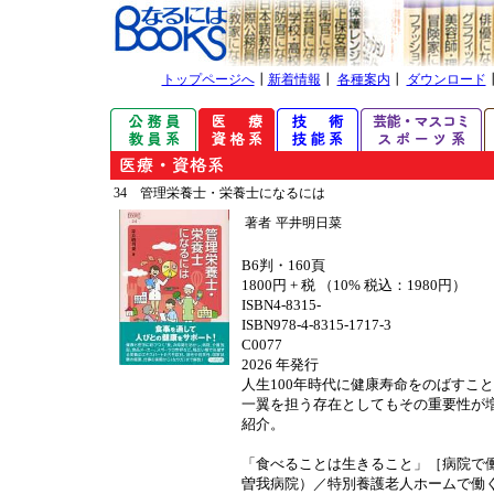
トップページへ
┃
新着情報
┃
各種案内
┃
ダウンロード
34 管理栄養士・栄養士になるには
著者
平井明日菜
B6判・160頁
1800円 + 税 （10% 税込：1980円）
ISBN4-8315-
ISBN978-4-8315-1717-3
C0077
2026 年発行
人生100年時代に健康寿命をのばすこ
一翼を担う存在としてもその重要性が
紹介。
「食べることは生きること」［病院で
曽我病院）／特別養護老人ホームで働