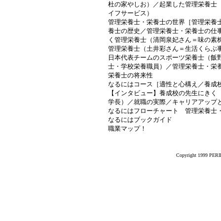
杜の家やしお）／起業した管理栄養士
イフサービス）
管理栄養士・栄養士の世界［管理栄養
養士の歴史／管理栄養士・栄養士の仕
く管理栄養士（清岡泉妃さん＝味の素
管理栄養士（土井彩さん＝生活くらぶ
日本代表チームのスポーツ栄養士（飯
士・学校栄養職員）／管理栄養士・栄
栄養士の将来性
なるにはコース［適性と心構え／養成
【インタビュー】養成校の先生にきく
学長）／就職の実際／キャリアアップ
なるにはフローチャート 管理栄養士
なるにはブックガイド
職業マップ！
Copyright 1999 PERIK