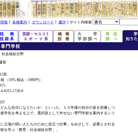
着情報
┃
各種案内
┃
ダウンロード
┃
書評
┃サイト内検索
・社会福祉分野
藤智
12頁
+ 税 （10% 税込：1980円）
315-
4-8315-1728-9
年発行
、どんな自分になりたいか」といった、１０年後の自分の姿を想像しつ
や進学先を考える上で、選択肢として外せない専門学校を案内するシリ
的に立場の弱い人たちのために役立つ仕事」をめざして、必要とされる
技術を学ぶ「教育・社会福祉分野」。