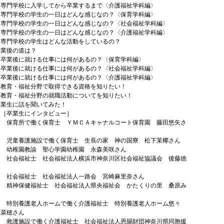
校に入学してから卒業するまで〈介護福祉学科編〉
校の学生の一日はどんな感じなの？〈保育学科編〉
校の学生の一日はどんな感じなの？〈社会福祉学科編〉
校の学生の一日はどんな感じなの？〈介護福祉学科編〉
校の学生はどんな活動をしているの？
卒業後の道は？
に就ける仕事には何があるの？〈保育学科編〉
に就ける仕事には何があるの？〈社会福祉学科編〉
に就ける仕事には何があるの？〈介護福祉学科編〉
福祉分野で取得できる資格を知りたい！
福祉分野の就職活動についてを知りたい！
卒業生に話を聞いてみた！
業生にインタビュー］
で働く保育士 ＹＭＣＡキャナルコート保育園 藤田悠矢さ
護施設で働く保育士 生長の家 神の国寮 松下茉椰さん
教諭 聖心学園幼稚園 永森美咲さん
祉士 社会福祉法人横浜市神奈川区社会福祉協議会 後藤徳
祉士 社会福祉法人一路会 宮崎麻里奈さん
健福祉士 社会福祉法人県央福祉会 かたくりの里 桑原み
ん
護老人ホームで働く介護福祉士 特別養護老人ホーム悠々
原菜穂さん
設で働く介護福祉士 社会福祉法人恩賜財団神奈川県同胞援