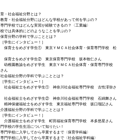
に
教育・社会福祉分野とは？
社会福祉分野にはどんな学校があって何を学ぶの？
校ではどんな実習が経験できるの？〈工業編〉
学校では具体的にどのようなことを学ぶの？
野の学科で学ぶこととは？
生にインタビュー！］
をめざす学生① 東京ＹＭＣＡ社会体育・保育専門学校 松
ん
をめざす学生② 東京保育専門学校 坂本牧仁さん
教諭をめざす学生 東京ＹＭＣＡ社会体育・保育専門学校
奈さん
祉分野の学科で学ぶこととは？
生にインタビュー！］
祉士をめざす学生① 神奈川社会福祉専門学校 古性澪弥さ
祉士をめざす学生② 神奈川社会福祉専門学校 石綿舞さん
健福祉士をめざす学生 東京福祉専門学校 坂口瑠記さん
祉分野の学科で学ぶこととは？
生にインタビュー！］
祉士をめざす学生 町田福祉保育専門学校 本多悠星さん
専門学校の学生生活について知りたい！
校に入学してから卒業するまで〈保育学科編〉
校に入学してから卒業するまで〈社会福祉学科編〉