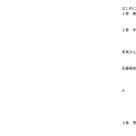
はじめ
１章 
教育・
専門学
２章 
保育分
［学
保育士
本篤さ
保育士
幼稚園
近藤柚
社会福
［学
社会福
ん
社会福
精神保
介護福
［学
介護福
３章 
専門学
専門学