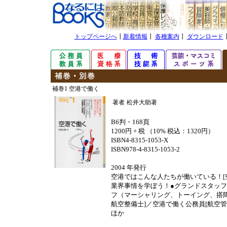
トップページへ
┃
新着情報
┃
各種案内
┃
ダウンロード
補巻1 空港で働く
著者
松井大助著
B6判・168頁
1200円 + 税 （10% 税込：1320円）
ISBN4-8315-1053-X
ISBN978-4-8315-1053-2
2004 年発行
空港ではこんな人たちが働いている！
業界事情を学ぼう！●グランドスタッ
フ（マーシャリング、トーイング、搭
航空整備士]／空港で働く公務員[航空
ほか