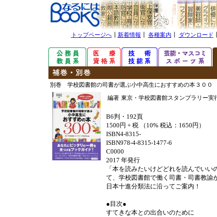
トップページへ
┃
新着情報
┃
各種案内
┃
ダウンロード
別巻 学校図書館の司書が選ぶ小中高生におすすめの本３００
編著
東京・学校図書館スタンプラリー実
B6判・192頁
1500円 + 税 （10% 税込：1650円）
ISBN4-8315-
ISBN978-4-8315-1477-6
C0000
2017 年発行
「本を読みたいけどどれを読んでいい
て、学校図書館で働く司書・司書教諭
日本十進分類法に沿ってご案内！
●目次●
すてきな本との出合いのために