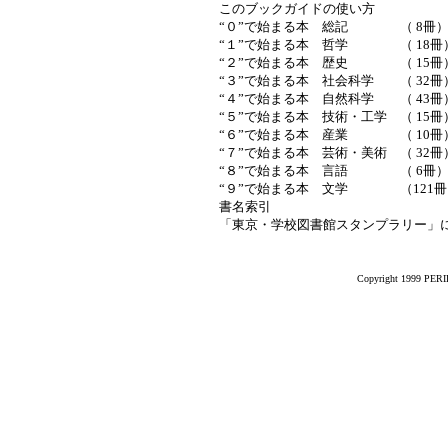
このブックガイドの使い方
“０”で始まる本 総記 （ 8冊
“１”で始まる本 哲学 （ 18冊
“２”で始まる本 歴史 （ 15冊
“３”で始まる本 社会科学 （ 32冊
“４”で始まる本 自然科学 （ 43冊
“５”で始まる本 技術・工学 （ 15冊
“６”で始まる本 産業 （ 10冊
“７”で始まる本 芸術・美術 （ 32冊
“８”で始まる本 言語 （ 6冊
“９”で始まる本 文学 （121冊
書名索引
「東京・学校図書館スタンプラリー」
Copyright 1999 PERIK