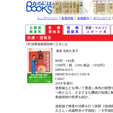
トップページへ
┃
新着情報
┃
各種案内
┃
ダウンロード
149 診療放射線技師になるには
著者
笹田久美子
B6判・144頁
1500円 + 税 （10% 税込：1650円）
ISBN4-8315-
ISBN978-4-8315-1501-8
C0047
2018 年発行
放射線などを用いて透過し体内の状態
一助となり、さまざまな機器の知識と
射線技師の世界を紹介。
放射線で検査や治療を行う技師［地域
久さん＝武蔵野赤十字病院）／大学病