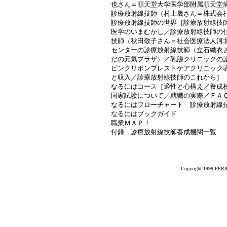
也さん＝順天堂大学医学部附属順天堂
診療放射線技師（村上晟さん＝株式会
診療放射線技師の世界［診療放射線技
医学のいまむかし／診療放射線技師の
技師（秋田敬子さん＝社会医療法人河
センターの診療放射線技師（立石織衣
だの元氣プラザ）／乳腺クリニックの
ピンクリボンブレストケアクリニック
と収入／診療放射線技師のこれから］
なるにはコース［適性と心構え／養成
国家試験について／就職の実際／ＦＡ
なるにはフローチャート 診療放射線
なるにはブックガイド
職業ＭＡＰ！
付録 診療放射線技師養成機関一覧
Copyright 1999 PERIK