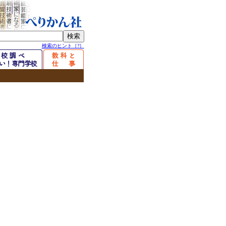
検索のヒント［?］