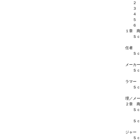
２ 登
３ 「
４ 「
５ 「
６ 「
１章 
Ｓｃｅ
メー
任者
Ｓｃｅ
メー
メーカ
Ｓｃｅ
Ｗｅ
ラマー
Ｓｃｅ
メー
理／メ
２章 
Ｓｃｅ
メー
Ｓｃｅ
メー
ジャー
Ｓｃｅ