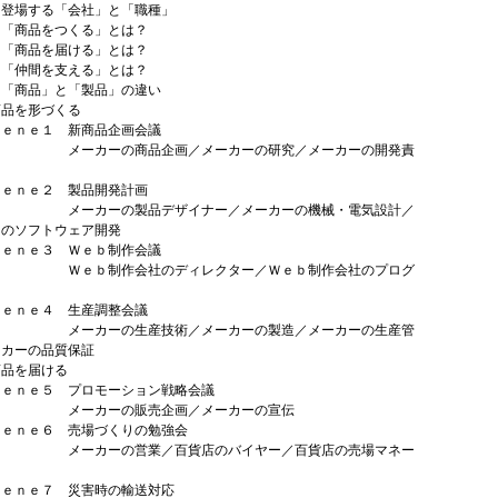
場する「会社」と「職種」
商品をつくる」とは？
商品を届ける」とは？
仲間を支える」とは？
商品」と「製品」の違い
商品を形づくる
ｎｅ１ 新商品企画会議
カーの商品企画／メーカーの研究／メーカーの開発責
ｎｅ２ 製品開発計画
カーの製品デザイナー／メーカーの機械・電気設計／
ーのソフトウェア開発
ｎｅ３ Ｗｅｂ制作会議
ｂ制作会社のディレクター／Ｗｅｂ制作会社のプログ
ｎｅ４ 生産調整会議
カーの生産技術／メーカーの製造／メーカーの生産管
ーカーの品質保証
商品を届ける
ｎｅ５ プロモーション戦略会議
カーの販売企画／メーカーの宣伝
ｎｅ６ 売場づくりの勉強会
カーの営業／百貨店のバイヤー／百貨店の売場マネー
ｎｅ７ 災害時の輸送対応