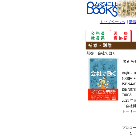
トップページへ
┃
新
別巻 会社で働く
著者
松
B6判・1
1600円 
ISBN4-8
ISBN978-
C0036
2021 
「会社
トーリ
プロロ
１ 「