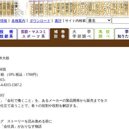
着情報
┃
各種案内
┃
ダウンロード
┃
書評
┃サイト内検索
井大助
68頁
+ 税 （10% 税込：1760円）
315-
4-8315-1587-2
年発行
員」「会社で働くこと」を、あるメーカーの製品開発から販売までをス
ー仕立て追うことで、各々の役割や役割を解説する。
ーグ ストーリーを読み進める前に
会社員」がおりなす物語