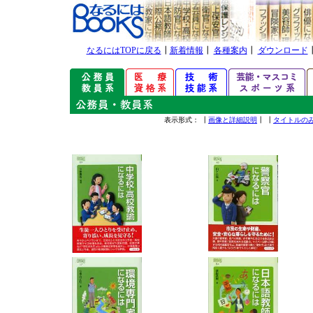
なるにはTOPに戻る
┃
新着情報
┃
各種案内
┃
ダウンロード
表示形式： ┃
画像と詳細説明
┃ ┃
タイトルの