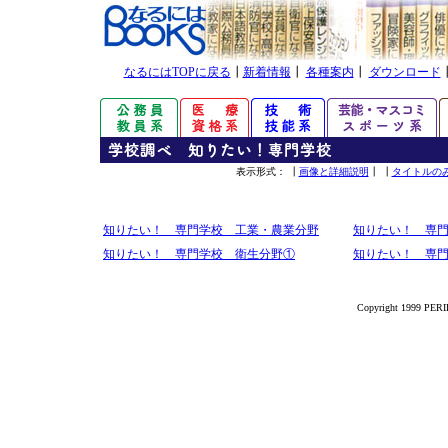
なるにはTOPに戻る
┃
新着情報
┃
各種案内
┃
ダウンロード
表示形式： ┃
画像と詳細説明
┃ ┃
タイトルの
知りたい！ 専門学校 工業・農業分野
知りたい！ 専
知りたい！ 専門学校 衛生分野①
知りたい！ 専
Copyright 1999 PERIK