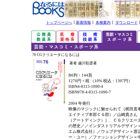
トップページへ
┃
新着情報
┃
各種案内
┃
ダウンロード
76 CGクリエータになるには
著者
越川彰彦著
B6判・144頁
1270円 + 税 （10% 税込：1397円）
ISBN4-8315-1090-4
ISBN978-4-8315-1090-7
2004 年発行
映像のマジックに魅せられて［梶田直
エイティブ本部ＣＧ部）／山崎貴さん
（アートディンク）］、ＣＧクリエー
の歴史／／インダストリアルデザイン
エム株式会社）／ウェブデザイン＝渡
ー・ユー）／ファッションデザイン＝