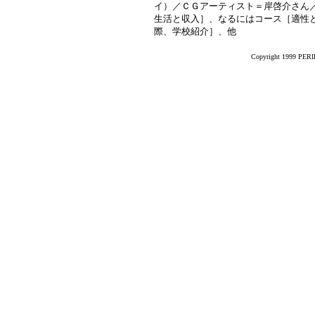
イ）／ＣＧアーティスト＝岸啓介さん
生活と収入］、なるにはコース［適性
際、学校紹介］、他
Copyright 1999 PERIK