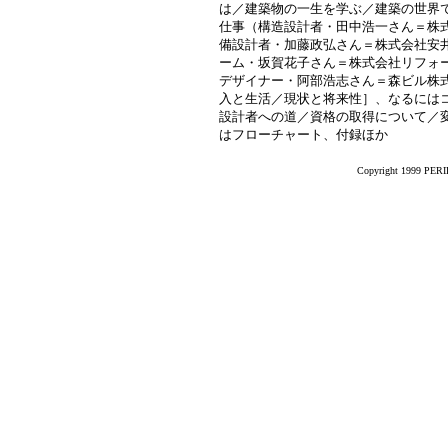
は／建築物の一生を学ぶ／建築の世界
仕事（構造設計者・田中浩一さん＝株
備設計者・加藤政弘さん＝株式会社安
ーム・坂賀花子さん＝株式会社リフォ
デザイナー・阿部浩志さん＝森ビル株
入と生活／現状と将来性］、なるには
設計者への道／資格の取得について／
はフローチャート、付録ほか
Copyright 1999 PERIK