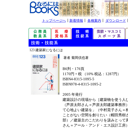
トップページへ
┃
新着情報
┃
各種案内
┃
ダウンロード
123 建築家になるには
著者
菊岡倶也著
B6判・176頁
1170円 + 税 （10% 税込：1287円）
ISBN4-8315-1095-5
ISBN978-4-8315-1095-2
2005 年発行
建築設計の現場から［建築物を使う人
（芦原太郎さん＝芦原太郎建築事務所
て心地よい建築を」（中村晃子さん＝
ことがない空間を創りたい（帽田秀樹
部）／建築主のこだわりを汲みとって
さん＝アール・アンド・エス設計工房