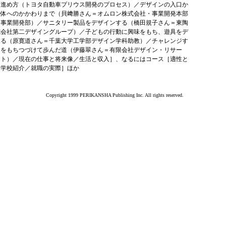
と進め方（トヨタ自動車プリウス開発のプロセス）／デザインの入口か
全体へのかかわりまで（貝﨑勝さん＝オムロン株式会社・事業開発本部
Ｄ事業開発部）／サニタリー製品をデザインする（橋田規子さん＝東陶
式会社第二デザイングループ）／子どもの行動に興味をもち、遊具をデ
する（原寛道さん＝千葉大学工学部デザイン学科助教）／チャレンジす
ちをもちつづけて歩んだ道（伊藤翠さん＝有限会社デザイン・リサー
ット）／現在の仕事と将来像／生活と収入］、なるにはコース［適性と
／学校紹介／就職の実際］ほか
Copyright 1999 PERIKANSHA Publishing Inc. All rights reserved.