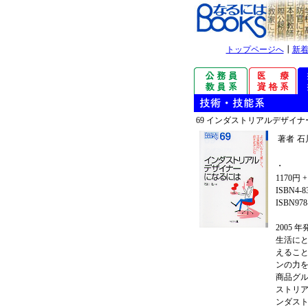
トップページへ
┃
新
69 インダストリアルデザイ
著者
石
・
1170円 
ISBN4-8
ISBN978-
2005 
生活に
えるこ
ンの力
商品グ
ストリ
ンダス