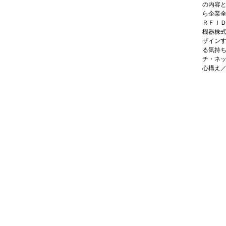
の内容
ら企業
ＲＦＩ
機器株
ザイン
る気持
チ・ネ
心構え