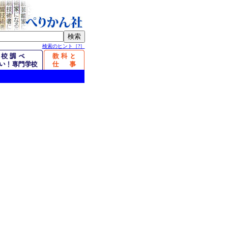
検索のヒント［?］