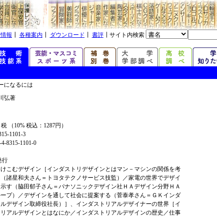
着情報
┃
各種案内
┃
ダウンロード
┃
書評
┃サイト内検索
ナーになるには
川弘著
+ 税 （10% 税込：1287円）
315-1101-3
4-8315-1101-0
年発行
とけこむデザイン［インダストリデザインとはマン－マシンの関係を考
と（諸星和夫さん＝トヨタテクノサービス技監）／家電の世界でデザイ
を示す（脇田郁子さん＝パナソニックデザイン社ＨＡデザイン分野ＨＡ
ループ）／デザインを通して社会に提案する（菅泰孝さん＝ＧＫインダ
アルデザイン取締役社長）］、インダストリアルデザイナーの世界［イ
トリアルデザインとはなにか／インダストリアルデザインの歴史／仕事