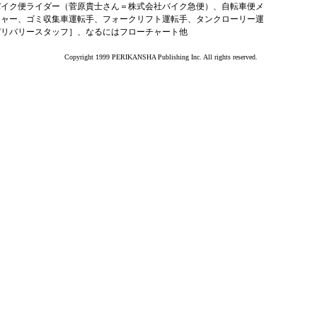
バイク便ライダー（菅原貴士さん＝株式会社バイク急便）、自転車便メ
ジャー、ゴミ収集車運転手、フォークリフト運転手、タンクローリー運
デリバリースタッフ］、なるにはフローチャート他
Copyright 1999 PERIKANSHA Publishing Inc. All rights reserved.