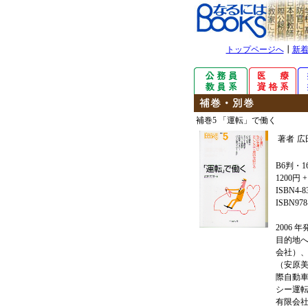
トップページへ
┃
新
補巻5 「運転」で働く
著者
広
B6判・1
1200円 
ISBN4-8
ISBN978-
2006 
目的地
会社）
（安原
際自動
シー運
有限会