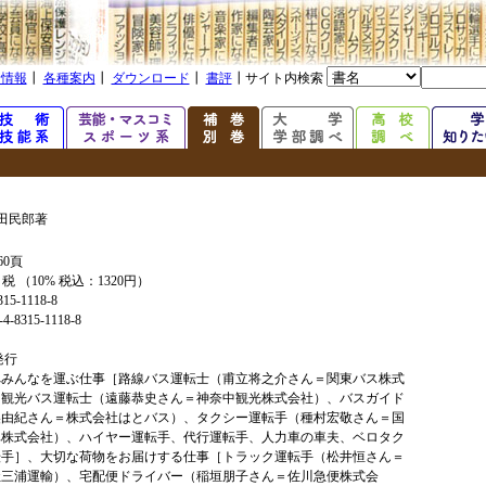
着情報
┃
各種案内
┃
ダウンロード
┃
書評
┃サイト内検索
田民郎著
60頁
+ 税 （10% 税込：1320円）
315-1118-8
4-8315-1118-8
年発行
へみんなを運ぶ仕事［路線バス運転士（甫立将之介さん＝関東バス株式
、観光バス運転士（遠藤恭史さん＝神奈中観光株式会社）、バスガイド
美由紀さん＝株式会社はとバス）、タクシー運転手（種村宏敬さん＝国
車株式会社）、ハイヤー運転手、代行運転手、人力車の車夫、ベロタク
転手］、大切な荷物をお届けする仕事［トラック運転手（松井恒さん＝
社三浦運輸）、宅配便ドライバー（稲垣朋子さん＝佐川急便株式会