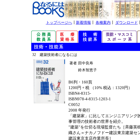
トップページへ
┃
新着情報
┃
各種案内
┃
ダウンロード
32 建築技術者になるには
著者
田中良寿
鈴木智恵子
B6判・160頁
1200円 + 税 （10% 税込：1320円）
ISBN4-8315-
ISBN978-4-8315-1203-1
C0052
2008 年発行
「建築家」に比してエンジニアリング
事管理の技術者の世界を紹介。
”建築”を仕切る現場監督たち［斉藤英
織さん＝ナカノフドー建設東京建築セ
建設東京支店作業所長］