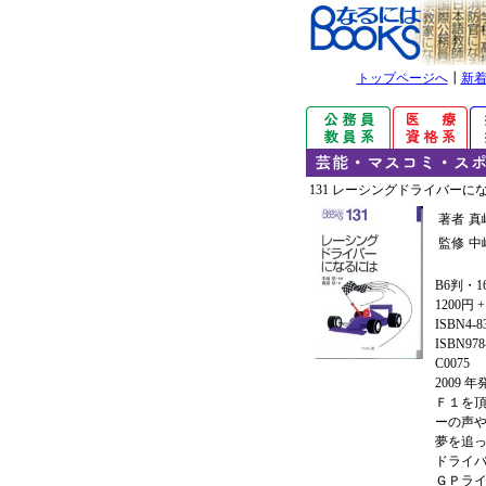
トップページへ
┃
新
131 レーシングドライバーに
著者
真
監修
中
B6判・1
1200円 
ISBN4-8
ISBN978-
C0075
2009 
Ｆ１を
ーの声
夢を追
ドライ
ＧＰラ