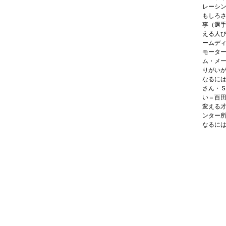
レーシ
もしろ
事（選
える人
ームデ
モータ
ム・メ
りがい
なるに
さん・
い＝百
変える
ンター
なるに