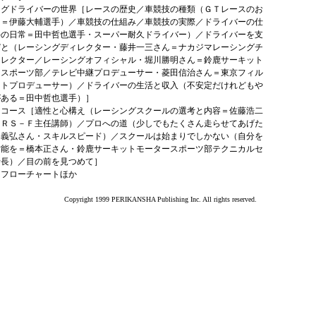
ングドライバーの世界［レースの歴史／車競技の種類（ＧＴレースのお
さ＝伊藤大輔選手）／車競技の仕組み／車競技の実際／ドライバーの仕
手の日常＝田中哲也選手・スーパー耐久ドライバー）／ドライバーを支
びと（レーシングディレクター・藤井一三さん＝ナカジマレーシングチ
ィレクター／レーシングオフィシャル・堀川勝明さん＝鈴鹿サーキット
ースポーツ部／テレビ中継プロデューサー・菱田信治さん＝東京フィル
ートプロデューサー）／ドライバーの生活と収入（不安定だけれどもや
がある＝田中哲也選手）］
はコース［適性と心構え（レーシングスクールの選考と内容＝佐藤浩二
ＳＲＳ－Ｆ主任講師）／プロへの道（少しでもたくさん走らせてあげた
田義弘さん・スキルスピード）／スクールは始まりでしかない（自分を
才能を＝橋本正さん・鈴鹿サーキットモータースポーツ部テクニカルセ
所長）／目の前を見つめて］
はフローチャートほか
Copyright 1999 PERIKANSHA Publishing Inc. All rights reserved.