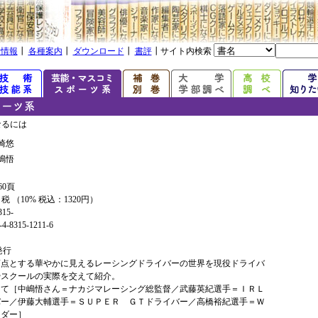
着情報
┃
各種案内
┃
ダウンロード
┃
書評
┃サイト内検索
なるには
崎悠
嶋悟
60頁
+ 税 （10% 税込：1320円）
315-
4-8315-1211-6
年発行
頂点とする華やかに見えるレーシングドライバーの世界を現役ドライバ
やスクールの実際を交えて紹介。
って［中嶋悟さん＝ナカジマレーシング総監督／武藤英紀選手＝ＩＲＬ
バー／伊藤大輔選手＝ＳＵＰＥＲ ＧＴドライバー／高橋裕紀選手＝Ｗ
イダー］