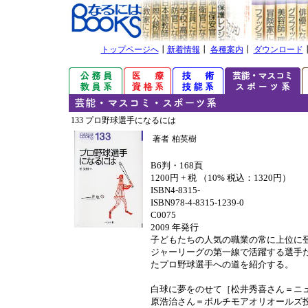
トップページへ
┃
新着情報
┃
各種案内
┃
ダウンロード
133 プロ野球選手になるには
著者
柏英樹
B6判・168頁
1200円 + 税 （10% 税込：1320円）
ISBN4-8315-
ISBN978-4-8315-1239-0
C0075
2009 年発行
子どもたちの人気の職業の常に上位に
ジャーリーグの第一線で活躍する選手
たプロ野球選手への道を紹介する。
白球に夢をのせて［松井秀喜さん＝ニ
原浩治さん＝ボルチモアオリオールズ