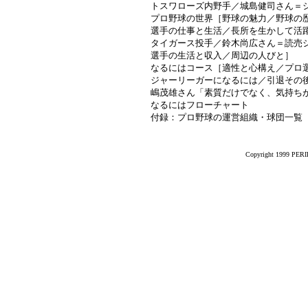
トスワローズ内野手／城島健司さん＝
プロ野球の世界［野球の魅力／野球の
選手の仕事と生活／長所を生かして活
タイガース投手／鈴木尚広さん＝読売
選手の生活と収入／周辺の人びと］
なるにはコース［適性と心構え／プロ
ジャーリーガーになるには／引退その
嶋茂雄さん「素質だけでなく、気持ち
なるにはフローチャート
付録：プロ野球の運営組織・球団一覧
Copyright 1999 PERIK