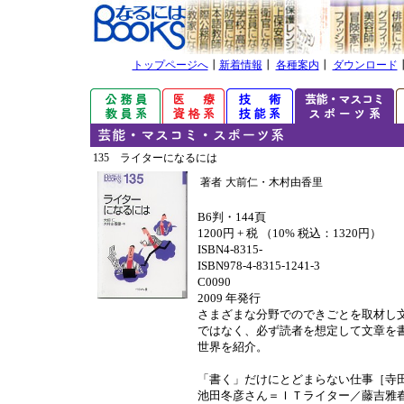
トップページへ
┃
新着情報
┃
各種案内
┃
ダウンロード
135 ライターになるには
著者
大前仁・木村由香里
B6判・144頁
1200円 + 税 （10% 税込：1320円）
ISBN4-8315-
ISBN978-4-8315-1241-3
C0090
2009 年発行
さまざまな分野でのできごとを取材し
ではなく、必ず読者を想定して文章を
世界を紹介。
「書く」だけにとどまらない仕事［寺
池田冬彦さん＝ＩＴライター／藤吉雅