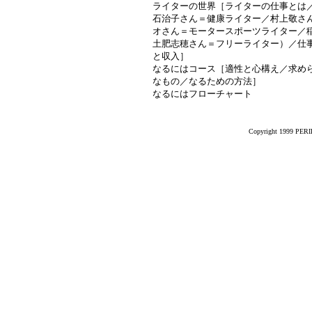
ライターの世界［ライターの仕事とは
石治子さん＝健康ライター／村上敬さ
オさん＝モータースポーツライター／
土肥志穂さん＝フリーライター）／仕
と収入］
なるにはコース［適性と心構え／求め
なもの／なるための方法］
なるにはフローチャート
Copyright 1999 PERIK