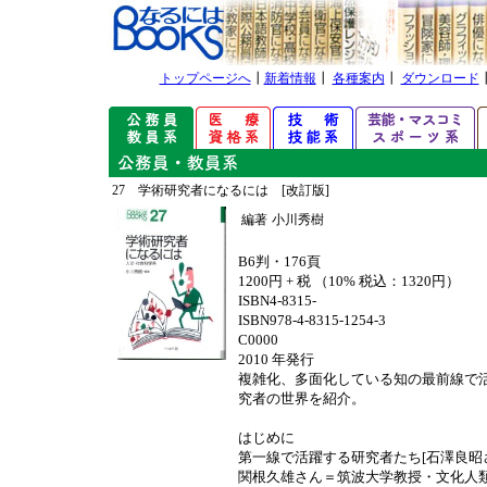
トップページへ
┃
新着情報
┃
各種案内
┃
ダウンロード
27 学術研究者になるには [改訂版]
編著
小川秀樹
B6判・176頁
1200円 + 税 （10% 税込：1320円）
ISBN4-8315-
ISBN978-4-8315-1254-3
C0000
2010 年発行
複雑化、多面化している知の最前線で
究者の世界を紹介。
はじめに
第一線で活躍する研究者たち[石澤良昭
関根久雄さん＝筑波大学教授・文化人