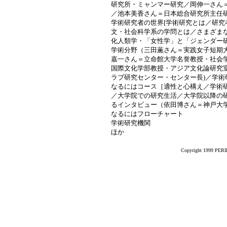
研究所・ミャンマー研究／岡伸一さん
／池本美香さん＝日本総合研究所主任研
学術研究者の世界[学術研究とは／研
文・社会科学系の学問とは／さまざま
化人類学・「女性学」と「ジェンダー
学術分野（三田薫さん＝実践女子短期
嘉一さん＝立命館大学名誉教授・社会
国際文化学部教授・アジア文化論研究
ラブ研究センター・センター長)／学術
なるにはコース［適性と心構え／学術
／大学院での研究生活／大学院以降の
るインタビュー（依田博さん＝神戸大
なるにはフローチャート
学術研究機関
ほか
Copyright 1999 PERIK