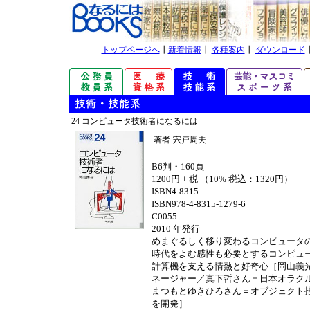
トップページへ
┃
新着情報
┃
各種案内
┃
ダウンロード
24 コンピュータ技術者になるには
著者
宍戸周夫
B6判・160頁
1200円 + 税 （10% 税込：1320円）
ISBN4-8315-
ISBN978-4-8315-1279-6
C0055
2010 年発行
めまぐるしく移り変わるコンピュータ
時代をよむ感性も必要とするコンピュ
計算機を支える情熱と好奇心［岡山義
ネージャー／真下哲さん＝日本オラク
まつもとゆきひろさん＝オブジェクト
を開発］