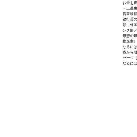
お金を
＝三菱
営業統
銀行員
類（外
ング部
形態の
推進室
なるに
職から
セージ
なるに