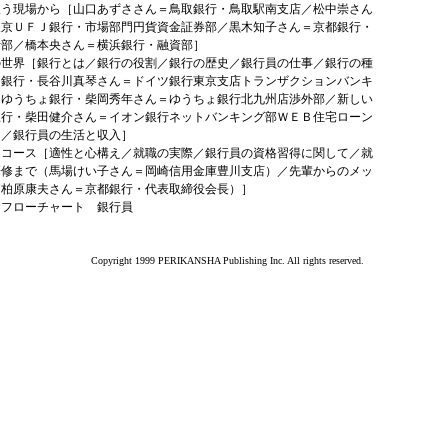
扱う現場から［山口あずささん＝鳥取銀行・鳥取駅南支店／松中崇さん
東京ＵＦＪ銀行・市場部門円貨資金証券部／黒木知子さん＝京都銀行・
括部／橋本央さん＝横浜銀行・融資部］
の世界［銀行とは／銀行の役割／銀行の歴史／銀行員の仕事／銀行の種
国銀行・長谷川真琴さん＝ドイツ銀行東京支店トランザクションバンキ
／ゆうちょ銀行・柴岡秀年さん＝ゆうちょ銀行北九州店渉外部／新しい
銀行・柴田健介さん＝イオン銀行ネットバンキング部ＷＥＢ住宅ローン
）／銀行員の生活と収入］
はコース［適性と心構え／就職の実際／銀行員の資格習得に関して／就
研修まで（馬場けい子さん＝岡崎信用金庫豊川支店）／先輩からのメッ
（柏原康夫さん＝京都銀行・代表取締役会長）］
はフローチャート 銀行員
Copyright 1999 PERIKANSHA Publishing Inc. All rights reserved.