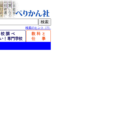
検索のヒント［?］