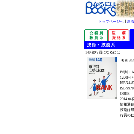
トップページへ
┃
新
140 銀行員になるには
著者
泉
B6判・1
1200円 
ISBN4-8
ISBN978-
C0033
2014 
情報通
役割は
行員の