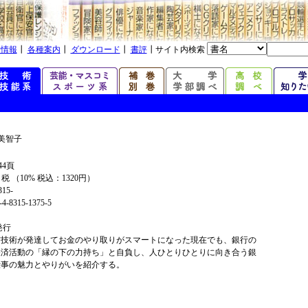
着情報
┃
各種案内
┃
ダウンロード
┃
書評
┃サイト内検索
美智子
44頁
+ 税 （10% 税込：1320円）
315-
4-8315-1375-5
年発行
信技術が発達してお金のやり取りがスマートになった現在でも、銀行の
経済活動の「縁の下の力持ち」と自負し、人ひとりひとりに向き合う銀
仕事の魅力とやりがいを紹介する。