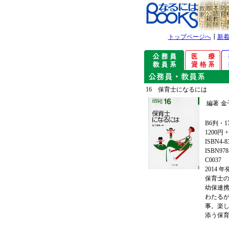
トップページへ
┃
新
16 保育士になるには
編著
金
B6判・1
1200円 
ISBN4-8
ISBN978-
C0037
2014 
保育士
幼保連
わたる
事。楽
添う保