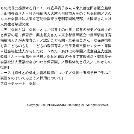
たちの成長に感動する日々！［相庭早貴子さん＝東京都世田谷区立船橋
園／山浦香織さん＝社会福祉法人大慈会川崎市みぞのくち保育園／大久
さん＝社会福祉法人東京恵明学園東京恵明学園乳児部／大岡崇さん＝社
法人共生会希望の家］
の世界［保育とは、保育士とは／保育士の仕事／保育の歴史／保育士の
設と保育の場（保育所・栗山基文さん＝東京都目黒区立中目黒駅前保育
会福祉法人さがみ愛育会）／認定こども園・若盛清美さん＝幼保連携型
ども園こどものもり こどもの森保育園／児童発達支援センター・篠岡
ん＝社会福祉法人からしだね うめだ・あけぼの学園／児童自立支援施
原歌織さん＝千葉県生実学校／保育所併設の子育て支援拠点・御園愛子
社会福祉法人豊福祉会みつわ台保育園）／勤務体制と収入／これからの
の役割］
はコース［適性と心構え／資格取得について／保育士養成学校で学ぶこ
育実習をのぞいてみよう／採用について］
はフローチャート 保育士
Copyright 1999 PERIKANSHA Publishing Inc. All rights reserved.