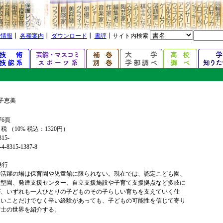
着情報
┃
各種案内
┃
ダウンロード
┃
書評
┃サイト内検索
子恵美
76頁
+ 税 （10% 税込：1320円）
315-
4-8315-1387-8
年発行
の活躍の場は保育園や児童館に限られない。現在では、認定こども園、
携型園、発達支援センター、自立支援施設や子育て支援拠点など多岐に
が、いずれも一人ひとりの子どものその子らしい育ちを支えていく仕
しいことだけでなく辛い経験があっても、子どもの可能性を信じて寄り
育士の世界を紹介する。