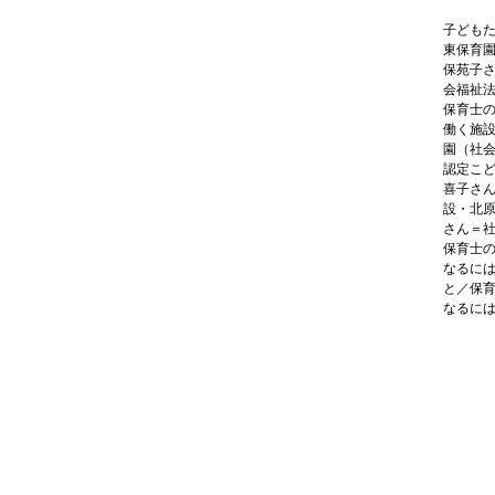
子ども
東保育
保苑子
会福祉
保育士
働く施
園（社
認定こ
喜子さ
設・北
さん＝
保育士
なるに
と／保
なるに