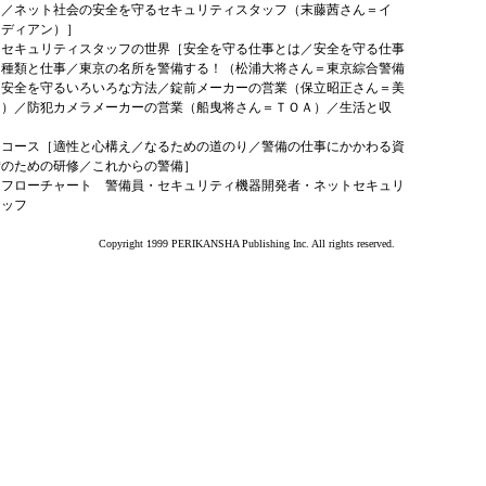
）／ネット社会の安全を守るセキュリティスタッフ（末藤茜さん＝イ
ーディアン）］
・セキュリティスタッフの世界［安全を守る仕事とは／安全を守る仕事
／種類と仕事／東京の名所を警備する！（松浦大将さん＝東京綜合警備
／安全を守るいろいろな方法／錠前メーカーの営業（保立昭正さん＝美
ク）／防犯カメラメーカーの営業（船曳将さん＝ＴＯＡ）／生活と収
はコース［適性と心構え／なるための道のり／警備の仕事にかかわる資
備のための研修／これからの警備］
はフローチャート 警備員・セキュリティ機器開発者・ネットセキュリ
タッフ
Copyright 1999 PERIKANSHA Publishing Inc. All rights reserved.