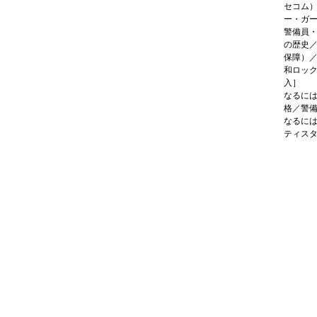
セコム
ー・ガ
警備員
の歴史
保障）
和ロッ
入］
なるに
格／警
なるに
ティス