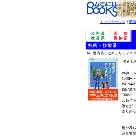
トップページへ
┃
新
141 警備員・セキュリティス
著者
山
B6判・1
1200円 
ISBN4-8
ISBN978-
C0063
2015 
誰もが
寄りの
街や暮
綜合警