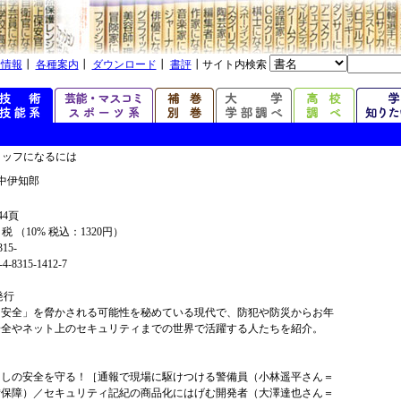
着情報
┃
各種案内
┃
ダウンロード
┃
書評
┃サイト内検索
タッフになるには
中伊知郎
44頁
+ 税 （10% 税込：1320円）
315-
4-8315-1412-7
年発行
「安全」を脅かされる可能性を秘めている現代で、防犯や防災からお年
安全やネット上のセキュリティまでの世界で活躍する人たちを紹介。
らしの安全を守る！［通報で現場に駆けつける警備員（小林遥平さん＝
備保障）／セキュリティ記紀の商品化にはげむ開発者（大澤達也さん＝