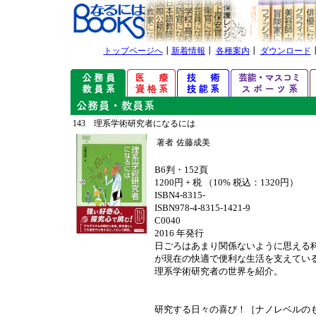
トップページへ
┃
新着情報
┃
各種案内
┃
ダウンロード
143 理系学術研究者になるには
著者
佐藤成美
B6判・152頁
1200円 + 税 （10% 税込：1320円）
ISBN4-8315-
ISBN978-4-8315-1421-9
C0040
2016 年発行
日ごろはあまり関係ないように思える
が現在の快適で便利な生活を支えてい
理系学術研究者の世界を紹介。
研究する日々の喜び！［ナノレベルの