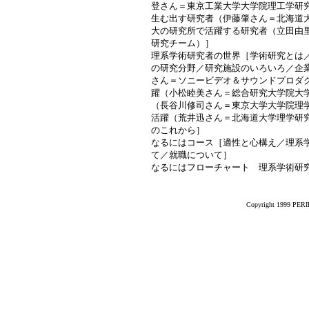
登さん＝東京工業大学大学院理工学研
生む出す研究者（伊藤肇さん＝北海道
大の研究所で活躍する研究者（立田由
研究チーム）］
理系学術研究者の世界［学術研究とは
の研究分野／研究施設のいろいろ／企
さん＝ソニービデオ＆サウンドプロダ
躍（小松睦美さん＝総合研究大学院大
（長谷川修司さん＝東京大学大学院理
活躍（荒井迅さん＝北海道大学理学研
のこれから］
なるにはコース［適性と心構え／理系
て／就職について］
なるにはフローチャート 理系学術研
Copyright 1999 PERIK