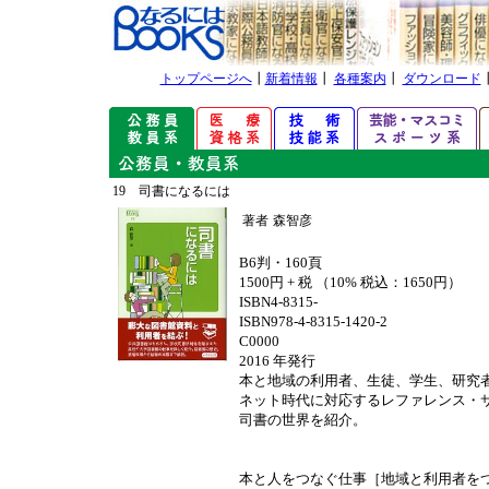
トップページへ
┃
新着情報
┃
各種案内
┃
ダウンロード
19 司書になるには
著者
森智彦
B6判・160頁
1500円 + 税 （10% 税込：1650円）
ISBN4-8315-
ISBN978-4-8315-1420-2
C0000
2016 年発行
本と地域の利用者、生徒、学生、研究
ネット時代に対応するレファレンス・
司書の世界を紹介。
本と人をつなぐ仕事［地域と利用者を