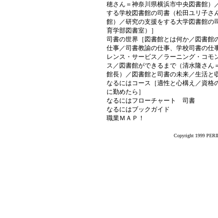
穂さん＝神奈川県横浜市中央図書館）
する学校図書館の司書（松田ユリ子さ
館）／研究の支援をする大学図書館の
育学部図書室）］
司書の世界［図書館とは何か／図書館
仕事／司書教諭の仕事、学校司書の仕
レンス・サービス／ラーニング・コモ
ス／図書館ができるまで（清水隆さん
館長）／図書館と司書の未来／生活と
なるにはコース［適性と心構え／資格
に勤めたら］
なるにはフローチャート 司書
なるにはブックガイド
職業ＭＡＰ！
Copyright 1999 PERIK