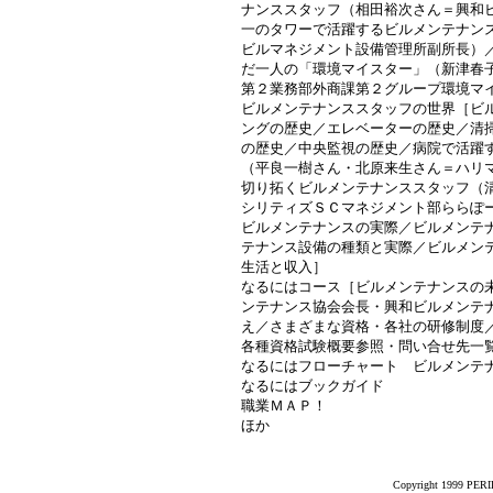
ナンススタッフ（相田裕次さん＝興和
一のタワーで活躍するビルメンテナン
ビルマネジメント設備管理所副所長）
だ一人の「環境マイスター」（新津春
第２業務部外商課第２グループ環境マ
ビルメンテナンススタッフの世界［ビ
ングの歴史／エレベーターの歴史／清
の歴史／中央監視の歴史／病院で活躍
（平良一樹さん・北原来生さん＝ハリ
切り拓くビルメンテナンススタッフ（
シリティズＳＣマネジメント部ららぽ
ビルメンテナンスの実際／ビルメンテ
テナンス設備の種類と実際／ビルメン
生活と収入］
なるにはコース［ビルメンテナンスの
ンテナンス協会会長・興和ビルメンテ
え／さまざまな資格・各社の研修制度
各種資格試験概要参照・問い合せ先一
なるにはフローチャート ビルメンテ
なるにはブックガイド
職業ＭＡＰ！
ほか
Copyright 1999 PERIK