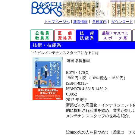
トップページへ
┃
新着情報
┃
各種案内
┃
ダウンロード
145 ビルメンテナンススタッフになるには
著者
谷岡雅樹
B6判・176頁
1500円 + 税 （10% 税込：1650円）
ISBN4-8315-
ISBN978-4-8315-1459-2
C0052
2017 年発行
新築ビルの高度化・インテリジェント
的に採用され活躍を始め、業界が新し
メンテナンススタッフの世界を紹介。
設備の先の人を見つめて［柔道コーチ