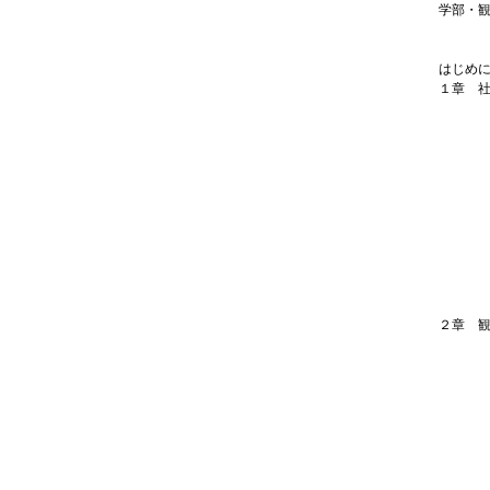
学部・
はじめ
１章 
Ｑ１ 
Ｑ２ 
Ｑ３ 
Ｑ４ 
Ｑ５ 
Ｑ６ 
Ｑ７ 
Ｑ８ 
Ｑ９ 
Ｑ10
［教員
２章 
Ｑ11
Ｑ12
Ｑ13
Ｑ14
Ｑ15
Ｑ16
Ｑ17
Ｑ18