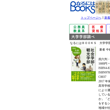
トップページへ
┃
新
なるにはＢＯＯＫＳ 大学学
著者
中
四六判・
1600円 
ISBN4-8
ISBN978-
C0037
2017 
高等学
により
してい
か」「
をする
地域や