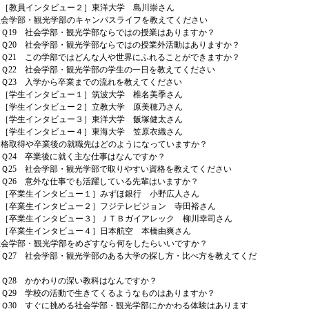
インタビュー２］東洋大学 島川崇さん
社会学部・観光学部のキャンパスライフを教えてください
 社会学部・観光学部ならではの授業はありますか？
 社会学部・観光学部ならではの授業外活動はありますか？
 この学部ではどんな人や世界にふれることができますか？
 社会学部・観光学部の学生の一日を教えてください
 入学から卒業までの流れを教えてください
インタビュー１］筑波大学 椎名美季さん
インタビュー２］立教大学 原美穂乃さん
インタビュー３］東洋大学 飯塚健太さん
インタビュー４］東海大学 笠原衣織さん
資格取得や卒業後の就職先はどのようになっていますか？
 卒業後に就く主な仕事はなんですか？
 社会学部・観光学部で取りやすい資格を教えてください
 意外な仕事でも活躍している先輩はいますか？
生インタビュー１］みずほ銀行 小野広人さん
生インタビュー２］フジテレビジョン 寺田裕さん
生インタビュー３］ＪＴＢガイアレック 柳川幸司さん
生インタビュー４］日本航空 本橋由爽さん
社会学部・観光学部をめざすなら何をしたらいいですか？
 社会学部・観光学部のある大学の探し方・比べ方を教えてくだ
 かかわりの深い教科はなんですか？
 学校の活動で生きてくるようなものはありますか？
 すぐに挑める社会学部・観光学部にかかわる体験はあります