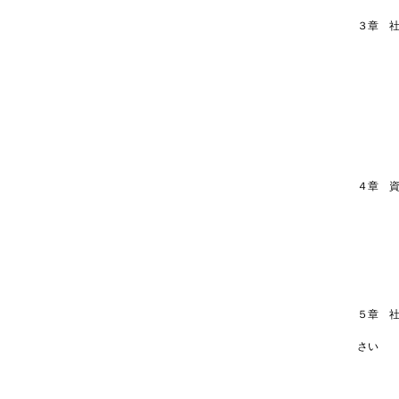
［教員
３章 
Ｑ19
Ｑ20
Ｑ21
Ｑ22
Ｑ23
［学生
［学生
［学生
［学生
４章 
Ｑ24
Ｑ25
Ｑ26
［卒業
［卒業
［卒業
［卒業
５章 
Ｑ27
さい
Ｑ28
Ｑ29
Ｑ30