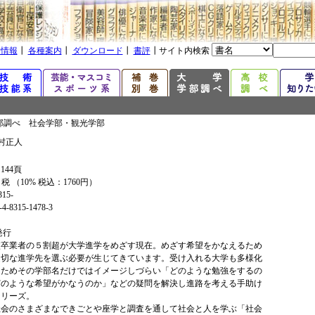
着情報
┃
各種案内
┃
ダウンロード
┃
書評
┃サイト内検索
部調べ 社会学部・観光学部
村正人
144頁
+ 税 （10% 税込：1760円）
315-
4-8315-1478-3
年発行
校卒業者の５割超が大学進学をめざす現在。めざす希望をかなえるため
適切な進学先を選ぶ必要が生じてきています。受け入れる大学も多様化
るためその学部名だけではイメージしづらい「どのような勉強をするの
どのような希望がかなうのか」などの疑問を解決し進路を考える手助け
シリーズ。
社会のさまざまなできごとや座学と調査を通して社会と人を学ぶ「社会