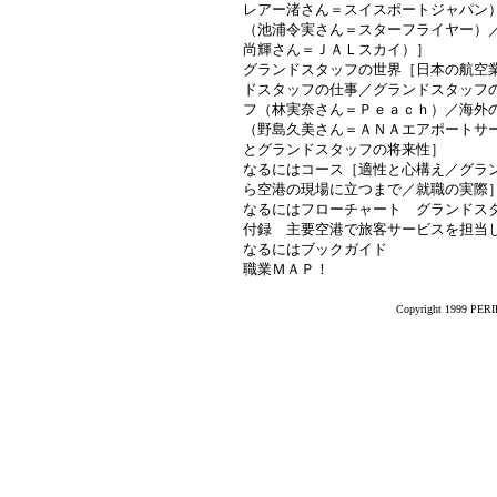
レアー渚さん＝スイスポートジャパン
（池浦令実さん＝スターフライヤー）
尚輝さん＝ＪＡＬスカイ）］
グランドスタッフの世界［日本の航空
ドスタッフの仕事／グランドスタッフ
フ（林実奈さん＝Ｐｅａｃｈ）／海外
（野島久美さん＝ＡＮＡエアポートサ
とグランドスタッフの将来性］
なるにはコース［適性と心構え／グラ
ら空港の現場に立つまで／就職の実際
なるにはフローチャート グランドス
付録 主要空港で旅客サービスを担当
なるにはブックガイド
職業ＭＡＰ！
Copyright 1999 PERIK