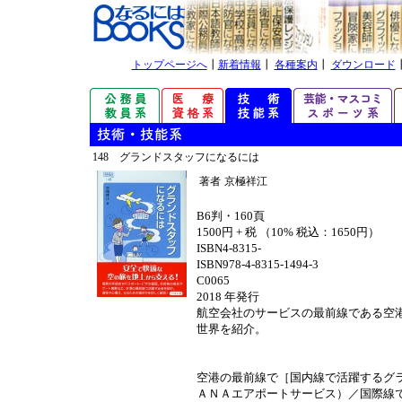
トップページへ
┃
新着情報
┃
各種案内
┃
ダウンロード
148 グランドスタッフになるには
著者
京極祥江
B6判・160頁
1500円 + 税 （10% 税込：1650円）
ISBN4-8315-
ISBN978-4-8315-1494-3
C0065
2018 年発行
航空会社のサービスの最前線である空
世界を紹介。
空港の最前線で［国内線で活躍するグ
ＡＮＡエアポートサービス）／国際線