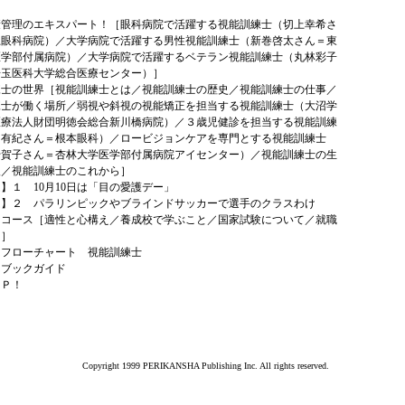
康管理のエキスパート！［眼科病院で活躍する視能訓練士（切上幸希さ
上眼科病院）／大学病院で活躍する男性視能訓練士（新巻啓太さん＝東
医学部付属病院）／大学病院で活躍するベテラン視能訓練士（丸林彩子
埼玉医科大学総合医療センター）］
練士の世界［視能訓練士とは／視能訓練士の歴史／視能訓練士の仕事／
練士が働く場所／弱視や斜視の視能矯正を担当する視能訓練士（大沼学
医療法人財団明徳会総合新川橋病院）／３歳児健診を担当する視能訓練
田有紀さん＝根本眼科）／ロービジョンケアを専門とする視能訓練士
千賀子さん＝杏林大学医学部付属病院アイセンター）／視能訓練士の生
入／視能訓練士のこれから］
】１ 10月10日は「目の愛護デー」
ム】２ パラリンピックやブラインドサッカーで選手のクラスわけ
はコース［適性と心構え／養成校で学ぶこと／国家試験について／就職
て］
はフローチャート 視能訓練士
はブックガイド
ＡＰ！
Copyright 1999 PERIKANSHA Publishing Inc. All rights reserved.