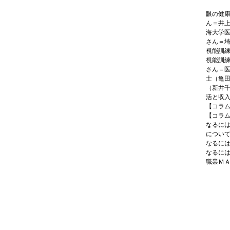
眼の健
ん＝井
海大学
さん＝
視能訓
視能訓
さん＝
士（亀
（新井
活と収
【コラム
【コラ
なるに
につい
なるに
なるに
職業Ｍ