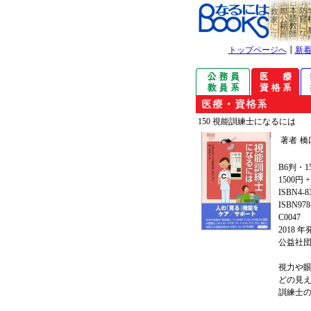
トップページへ
┃
新
150 視能訓練士になるには
著者
橋
B6判・1
1500円 
ISBN4-8
ISBN978-
C0047
2018 
公益社
視力や
どの見
訓練士