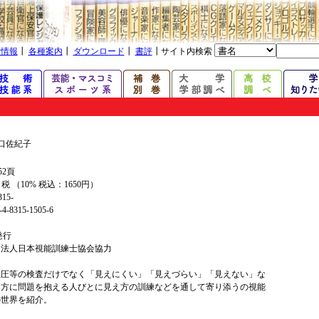
着情報
┃
各種案内
┃
ダウンロード
┃
書評
┃サイト内検索
口佐紀子
52頁
+ 税 （10% 税込：1650円）
315-
4-8315-1505-6
年発行
団法人日本視能訓練士協会協力
眼圧等の検査だけでなく「見えにくい」「見えづらい」「見えない」な
え方に問題を抱える人びとに見え方の訓練などを通して寄り添うの視能
の世界を紹介。